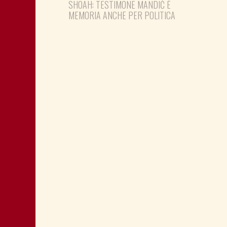
SHOAH: TESTIMONE MANDIĆ È
MEMORIA ANCHE PER POLITICA
MONTAGNA: FAVORIRE IL RILANCIO
ECONOMICO E SOCIALE