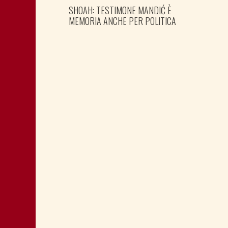
SHOAH: TESTIMONE MANDIĆ È
MEMORIA ANCHE PER POLITICA
MONTAGNA: FAVORIRE IL RILANCIO
ECONOMICO E SOCIALE