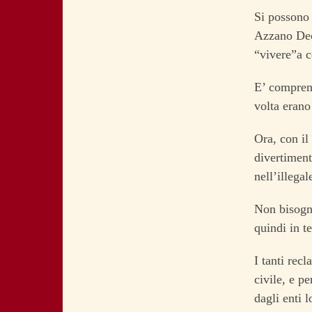
Si possono 
Azzano Deci
“vivere”a co
E’ comprensi
volta erano
Ora, con il 
divertiment
nell’illegal
Non bisogn
quindi in t
I tanti rec
civile, e p
dagli enti l