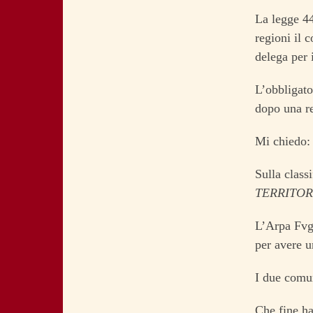
La legge 447
regioni il 
delega per 
L’obbligato
dopo una re
Mi chiedo:
Sulla clas
TERRITO
L’Arpa Fvg 
per avere un
I due comu
Che fine ha