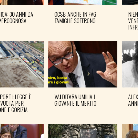
CA: 30 ANNI DA
OCSE: ANCHE IN FVG
NIEN
VERGOGNOSA
FAMIGLIE SOFFRONO
VENE
INF
PORTI: LEGGE È
VALDITARA UMILIA I
ALE
 VUOTA PER
GIOVANI E IL MERITO
ANN
NE E GORIZIA