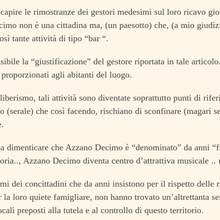
capire le rimostranze dei gestori medesimi sul loro ricavo gio
mo non è una cittadina ma, (un paesotto) che, (a mio giudiz
sì tante attività di tipo “bar “.
bile la “giustificazione” del gestore riportata in tale articolo.
 proporzionati agli abitanti del luogo.
liberismo, tali attività sono diventate soprattutto punti di rife
o (serale) che così facendo, rischiano di sconfinare (magari s
e.
a dimenticare che Azzano Decimo è “denominato” da anni “fi
eoria.., Azzano Decimo diventa centro d’attrattiva musicale ..
lami dei concittadini che da anni insistono per il rispetto delle
er la loro quiete famigliare, non hanno trovato un’altrettanta se
ocali preposti alla tutela e al controllo di questo territorio.