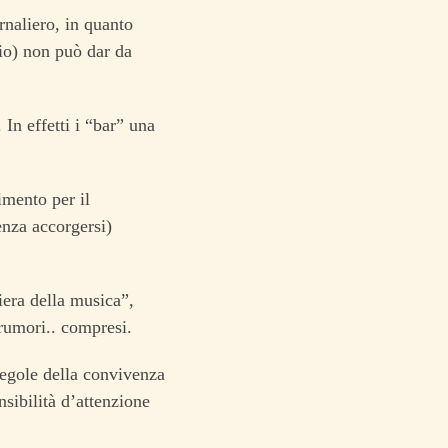
rnaliero, in quanto
io) non può dar da
 In effetti i “bar” una
rimento per il
enza accorgersi)
era della musica”,
 rumori.. compresi.
 regole della convivenza
nsibilità d’attenzione