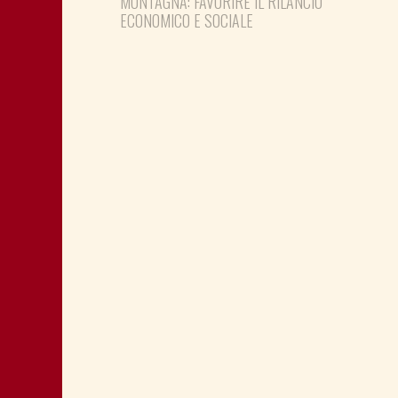
MONTAGNA: FAVORIRE IL RILANCIO
ECONOMICO E SOCIALE
LA “CATTIVA POLITICA” NEL PORTO DI
TRIESTE