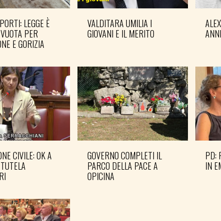
PORTI: LEGGE È
VALDITARA UMILIA I
ALE
 VUOTA PER
GIOVANI E IL MERITO
ANN
NE E GORIZIA
NE CIVILE: OK A
GOVERNO COMPLETI IL
PD: 
 TUTELA
PARCO DELLA PACE A
IN 
RI
OPICINA