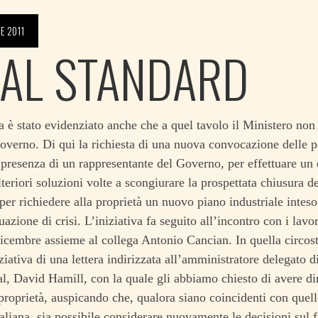
E 2011
EAL STANDARD
ra è stato evidenziato anche che a quel tavolo il Ministero non
Governo. Di qui la richiesta di una nuova convocazione delle p
a presenza di un rappresentante del Governo, per effettuare un 
lteriori soluzioni volte a scongiurare la prospettata chiusura de
 per richiedere alla proprietà un nuovo piano industriale inteso
tuazione di crisi. L’iniziativa fa seguito all’incontro con i lav
icembre assieme al collega Antonio Cancian. In quella circo
iziativa di una lettera indirizzata all’amministratore delegato d
al, David Hamill, con la quale gli abbiamo chiesto di avere di
 proprietà, auspicando che, qualora siano coincidenti con quell
taliana, sia possibile considerare nuovamente le decisioni sul f