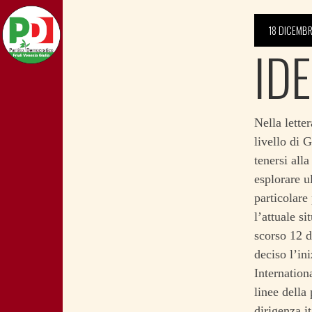
18 DICEMBR
ID
Nella lette
livello di 
tenersi all
esplorare u
particolare
l’attuale si
scorso 12 d
deciso l’in
Internation
linee della
dirigenza i