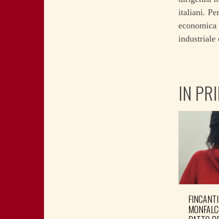
italiani. Pe
economica e
industriale
IN PR
FINCANTI
MONFALC