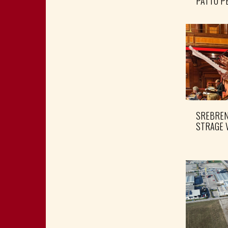
PATTO PE
SREBRENI
STRAGE 