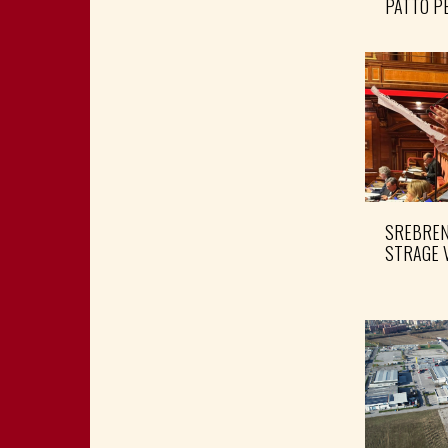
PATTO PE
SREBRENI
STRAGE 