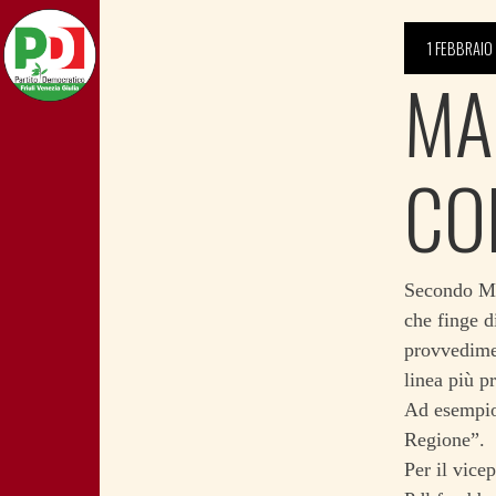
1 FEBBRAIO
MA
CO
Secondo Mar
che finge d
provvedimen
linea più p
Ad esempio 
Regione”.
Per il vice