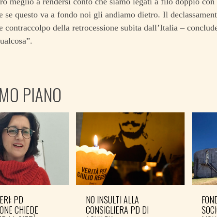
ro meglio a rendersi conto che siamo legati a filo doppio con 
e se questo va a fondo noi gli andiamo dietro. Il declassament
 contraccolpo della retrocessione subita dall’Italia – concl
ualcosa”.
IMO PIANO
ERI: PD
NO INSULTI ALLA
FOND
ONE CHIEDE
CONSIGLIERA PD DI
SOCI