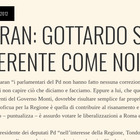
 2012
RAN: GOTTARDO S
ERENTE COME NO
an “i parlamentari del Pd non hanno fatto nessuna correzione
i non capire ciò che diciamo e facciamo. Eppure a lui, che qu
ti del Governo Monti, dovrebbe risultare semplice far proprio
roficua per la Regione è quella di contribuire al risanamento e 
– puntualizza – è assurdo votare le liberalizzazioni a Roma e 
presidente dei deputati Pd “nell’interesse della Regione, Tondo 