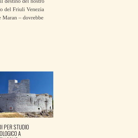
il destino del nostro
o del Friuli Venezia
ude Maran – dovrebbe
I PER STUDIO
OLOGICO A