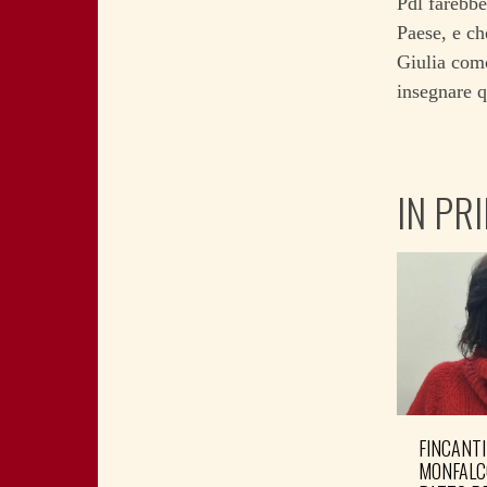
Pdl farebbe
Paese, e ch
Giulia come
insegnare q
IN PR
FINCANTI
MONFALC