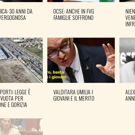
CA: 30 ANNI DA
OCSE: ANCHE IN FVG
NIEN
VERGOGNOSA
FAMIGLIE SOFFRONO
VENE
INF
PORTI: LEGGE È
VALDITARA UMILIA I
ALE
 VUOTA PER
GIOVANI E IL MERITO
ANN
NE E GORIZIA