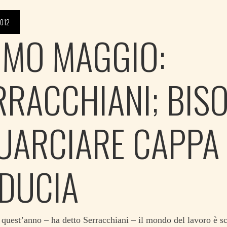
012
IMO MAGGIO:
RRACCHIANI; BIS
UARCIARE CAPPA 
IDUCIA
quest’anno – ha detto Serracchiani – il mondo del lavoro è 