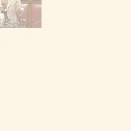
NE CIVILE: OK A
 TUTELA
RI