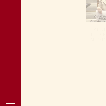
PROTEZIO
ODG PER
VOLONTA