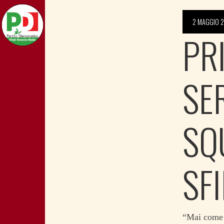
2 MAGGIO 2
PR
SE
SQ
SF
“Mai come 