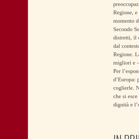
preoccupazi
Regione, e 
momento del
Secondo Ser
distretti, 
dal contest
Regione. La
migliori e 
Per l’espon
d’Europa: p
coglierle. 
che si esce 
dignità e l
IN PR