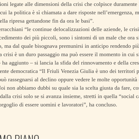
oni legate alle dimensioni della crisi che colpisce duramente l’
cui la politica è sì chiamata a dare risposte nell’emergenza, m
la ripresa gettandone fin da ora le basi”.
racchiani “le continue delocalizzazioni delle aziende, le crisi
il cedimento dei più piccoli, sono i sintomi di un male che ora 
o, ma dal quale bisognava premunirsi in anticipo rendendo più
 crisi è un duro passaggio ma può essere il momento in cui s
– ha aggiunto – si lancia la sfida del rinnovamento e della cres
ente democratica “Il Friuli Venezia Giulia è uno dei territori p
uò rassegnarsi al declino oppure vedere le molte opportunità 
Noi non abbiamo dubbi su quale sia la scelta giusta da fare, c
dalla crisi solo se si avanza insieme, stretti in quella “social 
’orgoglio di essere uomini e lavoratori”, ha concluso.
IMO PIANO