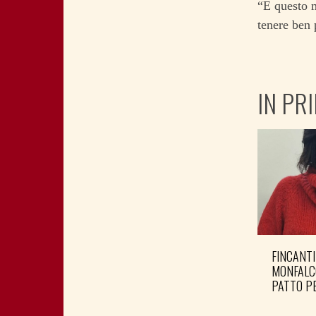
“E questo m
tenere ben 
IN PR
FINCANTI
MONFALC
PATTO PE