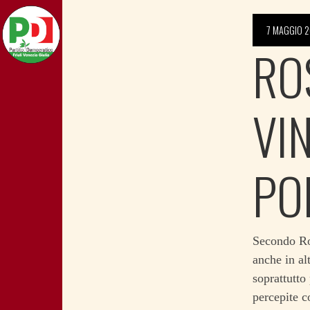
7 MAGGIO 2
RO
VI
PO
Secondo Ros
anche in al
soprattutto
percepite c