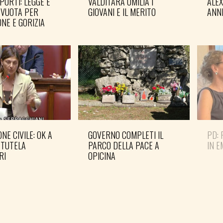
PORTI: LEGGE È
VALDITARA UMILIA I
ALE
 VUOTA PER
GIOVANI E IL MERITO
ANN
NE E GORIZIA
NE CIVILE: OK A
GOVERNO COMPLETI IL
PD: 
 TUTELA
PARCO DELLA PACE A
IN 
RI
OPICINA