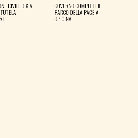
NE CIVILE: OK A
GOVERNO COMPLETI IL
PD: 
 TUTELA
PARCO DELLA PACE A
IN 
RI
OPICINA
IERE MESSAGGIO
PREPARARE LE ELEZIONI
SHO
E ETICO DI
PER TEMPO
MAN
P FVG
PER 