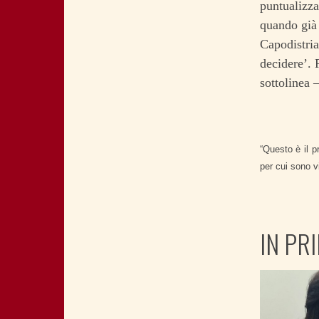
puntualizza
quando già 
Capodistria
decidere’. 
sottolinea 
“Questo è il p
per cui sono v
IN PR