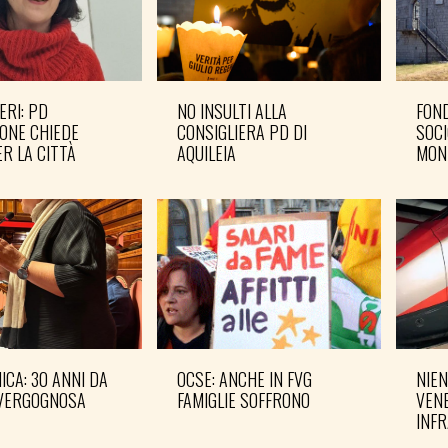
ERI: PD
NO INSULTI ALLA
FOND
ONE CHIEDE
CONSIGLIERA PD DI
SOCI
R LA CITTÀ
AQUILEIA
MON
CA: 30 ANNI DA
OCSE: ANCHE IN FVG
NIEN
VERGOGNOSA
FAMIGLIE SOFFRONO
VENE
INF