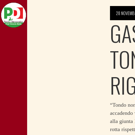
28 NOVEMB
GA
TO
RI
“Tondo non 
accadendo va
alla giunta
rotta rispe