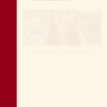
PREPARARE LE ELEZIONI PER TEMPO
SHOAH: TESTIMONE MANDIĆ È