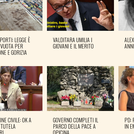
PORTI: LEGGE È
VALDITARA UMILIA I
ALE
 VUOTA PER
GIOVANI E IL MERITO
ANN
NE E GORIZIA
NE CIVILE: OK A
GOVERNO COMPLETI IL
PD: 
 TUTELA
PARCO DELLA PACE A
IN 
RI
OPICINA