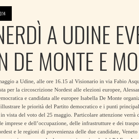
014
NERDÌ A UDINE E
N DE MONTE E MO
aggio a Udine, alle ore 16.15 al Visionario in via Fabio Asqui
sta per la circoscrizione Nordest alle elezioni europee, Alessa
emocratica e candidata alle europee Isabella De Monte organ
llustrare le priorità del Partito democratico e i punti principali
n vista del voto del 25 maggio. Particolare attenzione verrà d
le imprese e dell’occupazione, delle infrastrutture e dei traspo
ordest e le regioni di provenienza delle due candidate, Veneto 