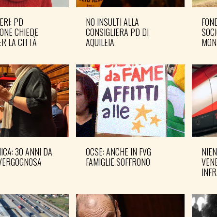
ERI: PD
NO INSULTI ALLA
FOND
ONE CHIEDE
CONSIGLIERA PD DI
SOCI
R LA CITTÀ
AQUILEIA
MON
CA: 30 ANNI DA
OCSE: ANCHE IN FVG
NIEN
VERGOGNOSA
FAMIGLIE SOFFRONO
VENE
INF