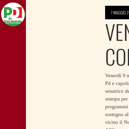
7 MAGGIO 2
VE
CO
Venerdì 9 m
Pd e capoli
senatrice d
stampa per i
programmi i
sostegno al
vicino il N