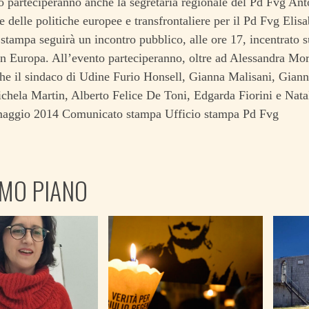
o parteciperanno anche la segretaria regionale del Pd Fvg Ant
e delle politiche europee e transfrontaliere per il Pd Fvg Elisa
stampa seguirà un incontro pubblico, alle ore 17, incentrato 
in Europa. All’evento parteciperanno, oltre ad Alessandra Mor
e il sindaco di Udine Furio Honsell, Gianna Malisani, Giann
chela Martin, Alberto Felice De Toni, Edgarda Fiorini e Nata
7 maggio 2014 Comunicato stampa Ufficio stampa Pd Fvg
IMO PIANO