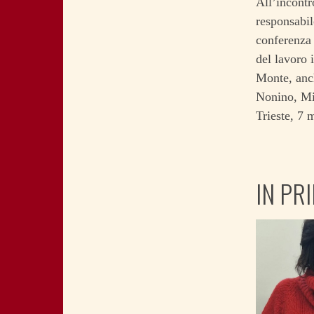
All’incontr
responsabil
conferenza 
del lavoro 
Monte, anch
Nonino, Mi
Trieste, 
IN PR