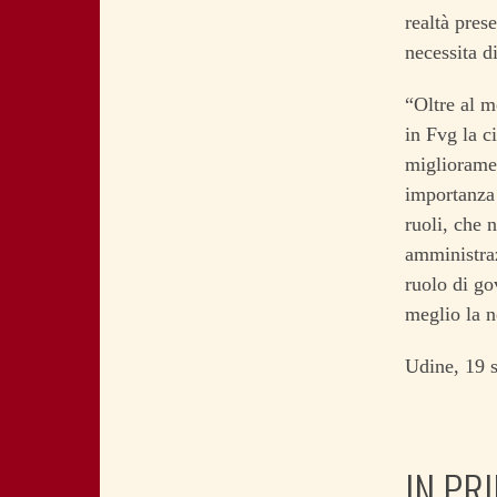
realtà pres
necessita d
“Oltre al m
in Fvg la c
miglioramen
importanza 
ruoli, che 
amministraz
ruolo di go
meglio la n
Udine, 19 
IN PR