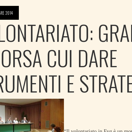
RE 2014
LONTARIATO: GR
SORSA CUI DARE
RUMENTI E STRAT
“Il volontariato in Fvg è un mo