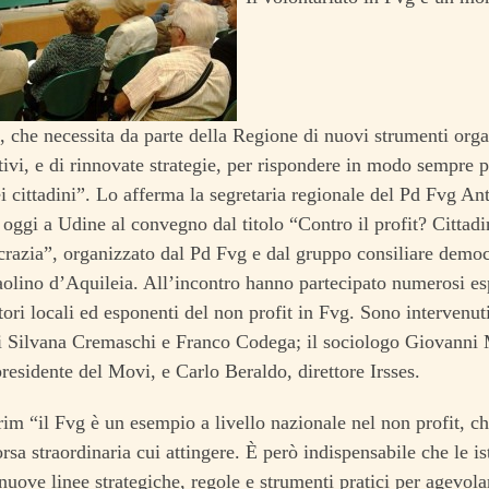
, che necessita da parte della Regione di nuovi strumenti orga
ivi, e di rinnovate strategie, per rispondere in modo sempre pi
i cittadini”. Lo afferma la segretaria regionale del Pd Fvg An
 oggi a Udine al convegno dal titolo “Contro il profit? Cittadi
razia”, organizzato dal Pd Fvg e dal gruppo consiliare democ
aolino d’Aquileia. All’incontro hanno partecipato numerosi esp
ori locali ed esponenti del non profit in Fvg. Sono intervenuti 
i Silvana Cremaschi e Franco Codega; il sociologo Giovanni
residente del Movi, e Carlo Beraldo, direttore Irsses.
m “il Fvg è un esempio a livello nazionale nel non profit, c
rsa straordinaria cui attingere. È però indispensabile che le is
nuove linee strategiche, regole e strumenti pratici per agevolar