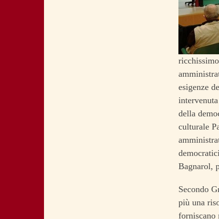
ricchissimo
amministrat
esigenze de
intervenuta
della democ
culturale P
amministrat
democratic
Bagnarol, p
Secondo Gri
più una riso
forniscano 