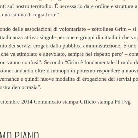
enti sul nostro territodio. È necessario dare ordine e struttura 
i una cabina di regia forte”.
ondo delle associazioni di volontariato – sottolinea Grim – si
ittadinanza attiva: singole persone e gruppi di cittadini che vo
to dei servizi erogati dalla pubblica amministrazione. È uno
che va stimolato e agevolato, sempre nel rispetto pero’ – conti
non vanno confusi”. Secondo “Grim è fondamentale il ruolo de
ione: andando oltre il monopolio potremo rispondere a nuove
vernance e quindi nuove modalita di erogazione dei servizi p
ostra democrazia”.
settembre 2014 Comunicato stampa Ufficio stampa Pd Fvg
IMO PIANO