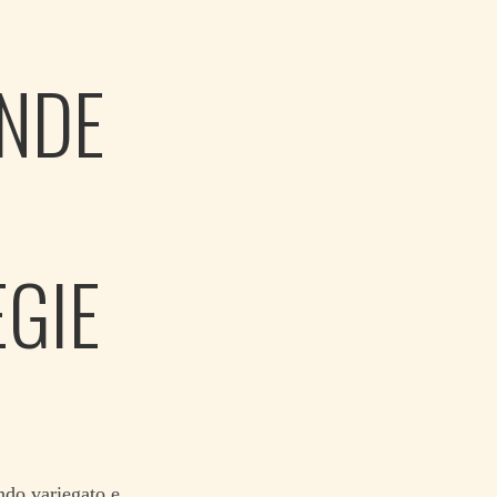
ANDE
EGIE
ndo variegato e