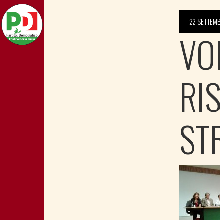
22 SETTEMB
VO
RI
ST