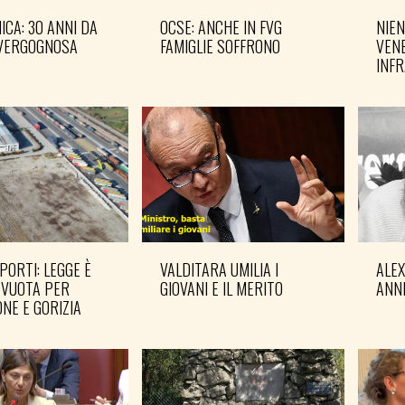
CA: 30 ANNI DA
OCSE: ANCHE IN FVG
NIEN
VERGOGNOSA
FAMIGLIE SOFFRONO
VENE
INF
PORTI: LEGGE È
VALDITARA UMILIA I
ALE
 VUOTA PER
GIOVANI E IL MERITO
ANN
NE E GORIZIA