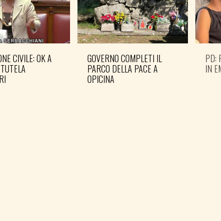
NE CIVILE: OK A
GOVERNO COMPLETI IL
PD: 
 TUTELA
PARCO DELLA PACE A
IN 
RI
OPICINA
IERE MESSAGGIO
E ETICO DI
P FVG