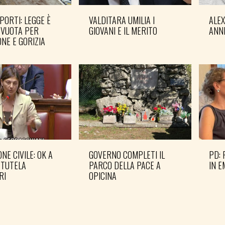
PORTI: LEGGE È
VALDITARA UMILIA I
ALE
 VUOTA PER
GIOVANI E IL MERITO
ANN
NE E GORIZIA
NE CIVILE: OK A
GOVERNO COMPLETI IL
PD: 
 TUTELA
PARCO DELLA PACE A
IN 
RI
OPICINA