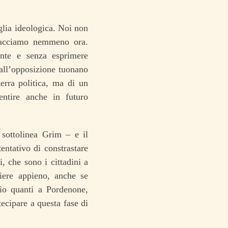
glia ideologica. Noi non
 facciamo nemmeno ora.
ente e senza esprimere
dall’opposizione tuonano
erra politica, ma di un
sentire anche in futuro
 sottolinea Grim – e il
entativo di constrastare
 che sono i cittadini a
iere appieno, anche se
zio quanti a Pordenone,
tecipare a questa fase di