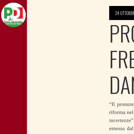
24 OTTOBR
PR
FR
DA
“Il pronun
riforma nel
incertezze
emessa dal