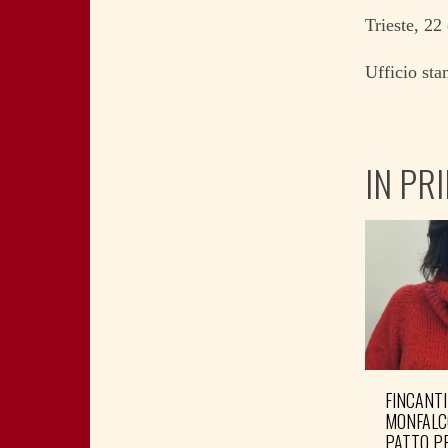
Trieste, 2
Ufficio st
IN PR
FINCANTI
MONFALC
PATTO PE