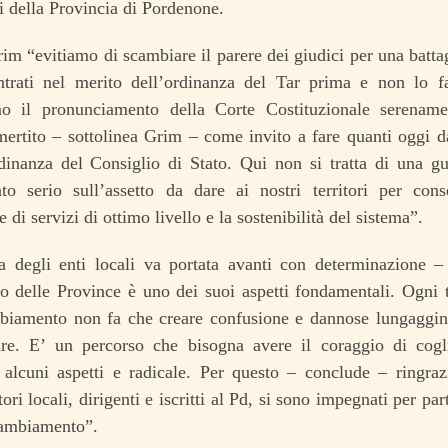
i della Provincia di Pordenone.
m “evitiamo di scambiare il parere dei giudici per una batta
trati nel merito dell’ordinanza del Tar prima e non lo
o il pronunciamento della Corte Costituzionale serenam
mertito – sottolinea Grim – come invito a fare quanti oggi 
rdinanza del Consiglio di Stato. Qui non si tratta di una gu
to serio sull’assetto da dare ai nostri territori per con
 di servizi di ottimo livello e la sostenibilità del sistema”.
a degli enti locali va portata avanti con determinazione –
 delle Province è uno dei suoi aspetti fondamentali. Ogni t
biamento non fa che creare confusione e dannose lungaggini,
re. E’ un percorso che bisogna avere il coraggio di cogl
in alcuni aspetti e radicale. Per questo – conclude – ringra
ori locali, dirigenti e iscritti al Pd, si sono impegnati per par
ambiamento”.