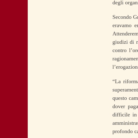
degli organ
Secondo Gri
eravamo en
Attenderem
giudizi di 
contro l’o
ragionamen
l’erogazione
“La riform
superamento
questo cam
dover paga
difficile 
amministrat
profondo c