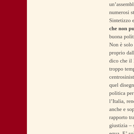
un’assemble
numerosi st
Sintetizzo 
che non pu
buona polit
Non è solo 
proprio dal
dico che il
troppo temp
centrosinis
quel disegn
politica pe
l’Italia, r
anche e sop
rapporto tr
giustizia –
equa. E’ so