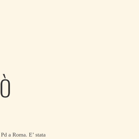
UÒ
 Pd a Roma. E’ stata