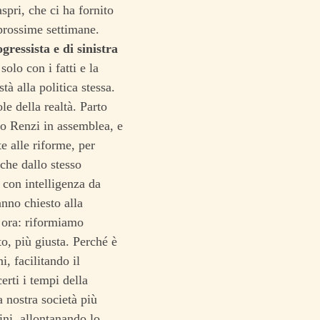
spri, che ci ha fornito
 prossime settimane.
gressista e di sinistra
solo con i fatti e la
à alla politica stessa.
e della realtà. Parto
eo Renzi in assemblea, e
e alle riforme, per
che dallo stesso
 con intelligenza da
anno chiesto alla
d ora: riformiamo
to, più giusta. Perché è
, facilitando il
erti i tempi della
a nostra società più
ini, allontanando lo