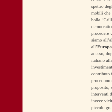
spettro deg
mobili che 
bolla “Gril
democratic
procedere v
siamo all’a
all’
Europa
adesso, dop
italiano al
investiment
contributo 
procedono s
proposito, 
interventi 
invece vici
piccolo gra