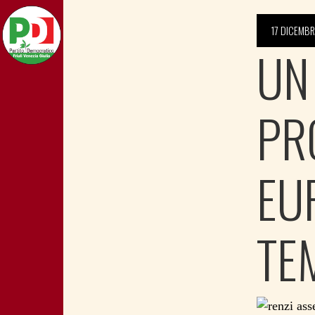
17 DICEMBR
UN
PR
EU
TE