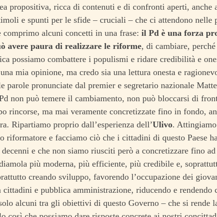
a propositiva, ricca di contenuti e di confronti aperti, anche a
imoli e spunti per le sfide – cruciali – che ci attendono nelle
e comprimo alcuni concetti in una frase:
il Pd è una forza pro
ò avere paura di realizzare le riforme
, di cambiare, perché 
ica possiamo combattere i populismi e ridare credibilità e onest
una mia opinione, ma credo sia una lettura onesta e ragionevol
le parole pronunciate dal premier e segretario nazionale Matt
 Pd non può temere il cambiamento, non può bloccarsi di front
o rincorse, ma mai veramente concretizzate fino in fondo, an
tra. Ripartiamo proprio dall’esperienza dell’
Ulivo
. Attingiamo
o riformatore e facciamo ciò che i cittadini di questo Paese h
r decenni e che non siamo riusciti però a concretizzare fino a
endiamola più moderna, più efficiente, più credibile e, soprattut
rattutto creando sviluppo, favorendo l’occupazione dei giovani
a cittadini e pubblica amministrazione, riducendo e rendendo c
 solo alcuni tra gli obiettivi di questo Governo – che si rende l
lo così che possiamo dare risposte concrete ai nostri concittad