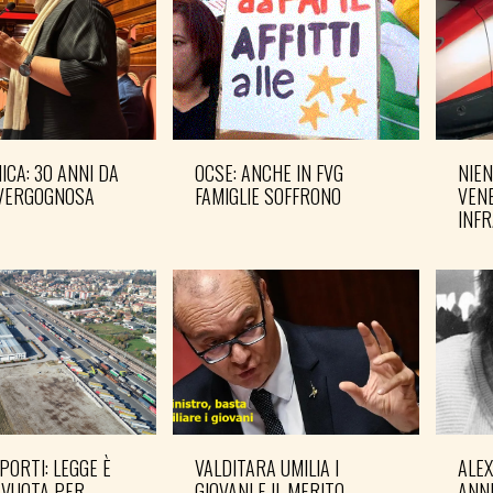
CA: 30 ANNI DA
OCSE: ANCHE IN FVG
NIEN
VERGOGNOSA
FAMIGLIE SOFFRONO
VENE
INF
PORTI: LEGGE È
VALDITARA UMILIA I
ALE
 VUOTA PER
GIOVANI E IL MERITO
ANN