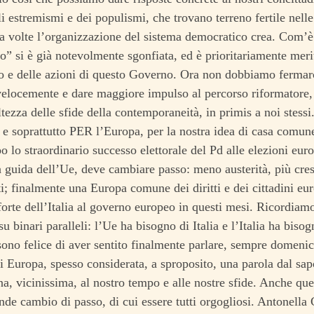
li estremismi e dei populismi, che trovano terreno fertile nelle
a volte l’organizzazione del sistema democratico crea. Com’è e
lo” si è già notevolmente sgonfiata, ed è prioritariamente meri
o e delle azioni di questo Governo. Ora non dobbiamo fermar
elocemente e dare maggiore impulso al percorso riformatore,
ltezza delle sfide della contemporaneità, in primis a noi stessi
e soprattutto PER l’Europa, per la nostra idea di casa comu
o lo straordinario successo elettorale del Pd alle elezioni eur
la guida dell’Ue, deve cambiare passo: meno austerità, più cres
i; finalmente una Europa comune dei diritti e dei cittadini eur
forte dell’Italia al governo europeo in questi mesi. Ricordiam
u binari paralleli: l’Ue ha bisogno di Italia e l’Italia ha biso
sono felice di aver sentito finalmente parlare, sempre domenic
di Europa, spesso considerata, a sproposito, una parola dal sa
na, vicinissima, al nostro tempo e alle nostre sfide. Anche qu
nde cambio di passo, di cui essere tutti orgogliosi. Antonella