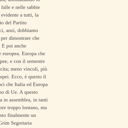
 falle e nelle sabbie
vidente a tutti, la
to del Partito
ci, anzi, dobbiamo
 per dimostrare che
. E poi anche
ne europea. Europa che
opee, e con il semestre
cita; meno vincoli, più
opei. Ecco, è questo il
oci che Italia ed Europa
gno di Ue. A questo
a in assemblea, in tanti
pore troppo lontano, ma
esto finalmente un
 Grim Segretaria