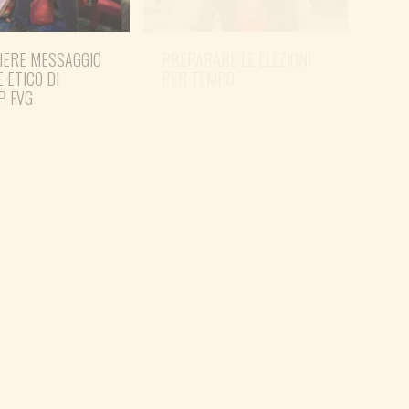
IERE MESSAGGIO
PREPARARE LE ELEZIONI
SHO
E ETICO DI
PER TEMPO
MAN
P FVG
PER 