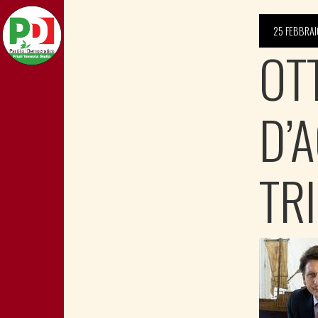
25 FEBBRAI
OT
D’
TR