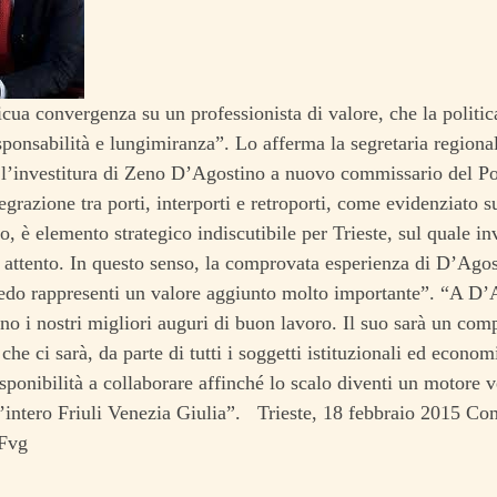
icua convergenza su un professionista di valore, che la politic
sponsabilità e lungimiranza”. Lo afferma la segretaria region
’investitura di Zeno D’Agostino a nuovo commissario del Por
egrazione tra porti, interporti e retroporti, come evidenziato s
, è elemento strategico indiscutibile per Trieste, sul quale i
 attento. In questo senso, la comprovata esperienza di D’Ago
redo rappresenti un valore aggiunto molto importante”. “A D
o i nostri migliori auguri di buon lavoro. Il suo sarà un co
che ci sarà, da parte di tutti i soggetti istituzionali ed economi
ponibilità a collaborare affinché lo scalo diventi un motore v
 l’intero Friuli Venezia Giulia”. Trieste, 18 febbraio 2015 C
Fvg