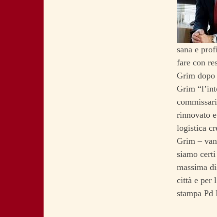
sana e prof
fare con re
Grim dopo l
Grim “l’int
commissario
rinnovato e
logistica c
Grim – vann
siamo certi 
massima dis
città e per
stampa Pd 