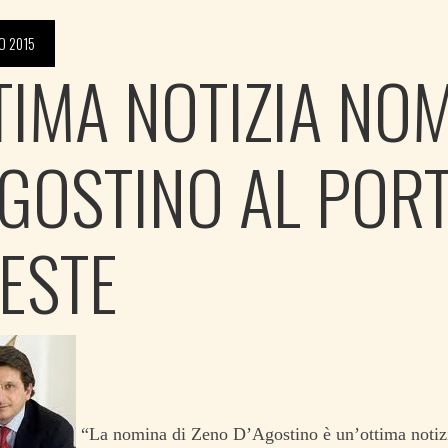
O 2015
TIMA NOTIZIA NO
AGOSTINO AL PORT
IESTE
“La nomina di Zeno D’Agostino è un’ottima notizia: