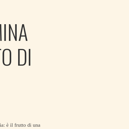
MINA
O DI
 è il frutto di una