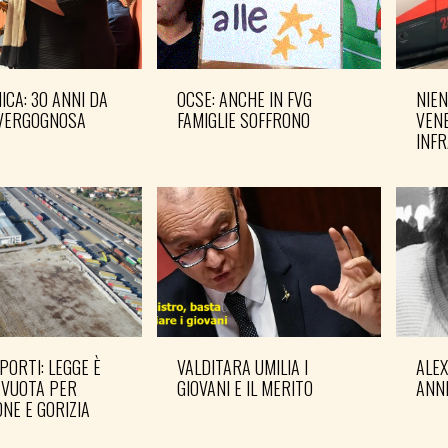
CA: 30 ANNI DA
OCSE: ANCHE IN FVG
NIEN
VERGOGNOSA
FAMIGLIE SOFFRONO
VENE
INF
PORTI: LEGGE È
VALDITARA UMILIA I
ALE
 VUOTA PER
GIOVANI E IL MERITO
ANN
NE E GORIZIA