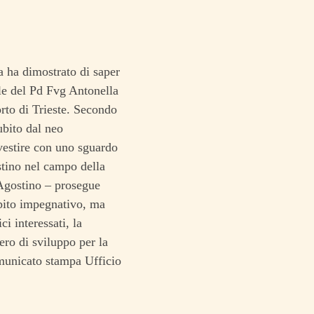
a ha dimostrato di saper
ale del Pd Fvg Antonella
to di Trieste.
Secondo
ubito dal neo
nvestire con uno sguardo
stino nel campo della
’Agostino – prosegue
mpito impegnativo, ma
ci interessati, la
ero di sviluppo per la
omunicato stampa Ufficio