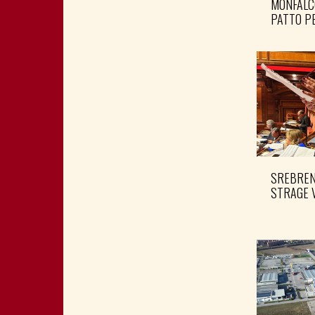
MONFALC
PATTO PE
SREBRENI
STRAGE 