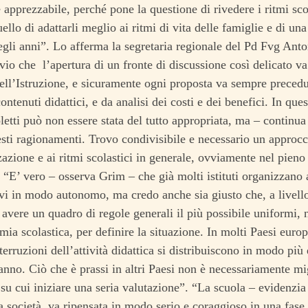
 apprezzabile, perché pone la questione di rivedere i ritmi sc
uello di adattarli meglio ai ritmi di vita delle famiglie e di un
gli anni”. Lo afferma la segretaria regionale del Pd Fvg Ant
io che l’apertura di un fronte di discussione così delicato va
ell’Istruzione, e sicuramente ogni proposta va sempre precedu
contenuti didattici, e da analisi dei costi e dei benefici. In que
letti può non essere stata del tutto appropriata, ma – continua
esti ragionamenti. Trovo condivisibile e necessario un approc
zazione e ai ritmi scolastici in generale, ovviamente nel pieno
. “E’ vero – osserva Grim – che già molti istituti organizzano a
ivi in modo autonomo, ma credo anche sia giusto che, a livello 
avere un quadro di regole generali il più possibile uniformi, n
mia scolastica, per definire la situazione. In molti Paesi euro
terruzioni dell’attività didattica si distribuiscono in modo più
 anno. Ciò che è prassi in altri Paesi non è necessariamente m
 su cui iniziare una seria valutazione”. “La scuola – evidenzi
la società, va ripensata in modo serio e coraggioso in una fase