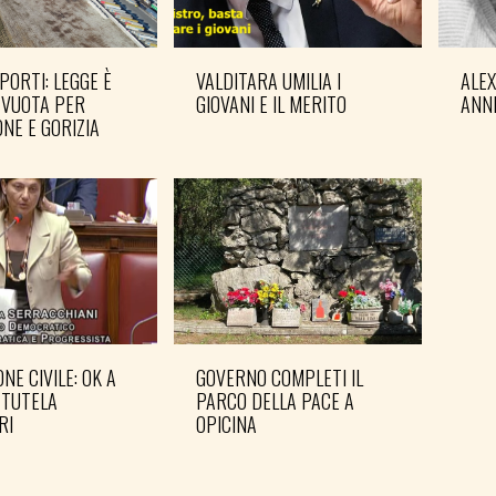
PORTI: LEGGE È
VALDITARA UMILIA I
ALE
 VUOTA PER
GIOVANI E IL MERITO
ANN
NE E GORIZIA
NE CIVILE: OK A
GOVERNO COMPLETI IL
PD: 
 TUTELA
PARCO DELLA PACE A
IN 
RI
OPICINA