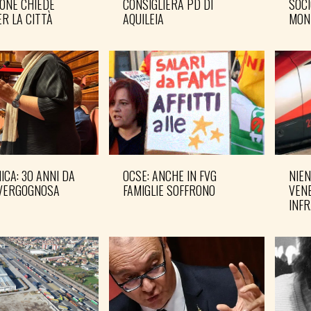
ONE CHIEDE
CONSIGLIERA PD DI
SOCI
R LA CITTÀ
AQUILEIA
MON
CA: 30 ANNI DA
OCSE: ANCHE IN FVG
NIEN
VERGOGNOSA
FAMIGLIE SOFFRONO
VENE
INF