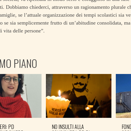
. Dobbiamo chiederci, attraverso un ragionamento plurale ch
famiglie, se l’attuale organizzazione dei tempi scolastici sia v
 o se sia semplicemente frutto di un’abitudine consolidata, ma
di vita delle persone”.
IMO PIANO
ERI: PD
NO INSULTI ALLA
FOND