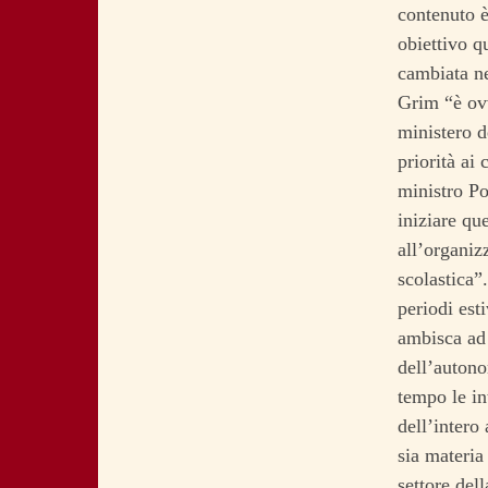
contenuto è
obiettivo q
cambiata ne
Grim “è ovv
ministero d
priorità ai 
ministro Po
iniziare qu
all’organiz
scolastica”
periodi est
ambisca ad 
dell’autono
tempo le in
dell’intero
sia materia
settore del