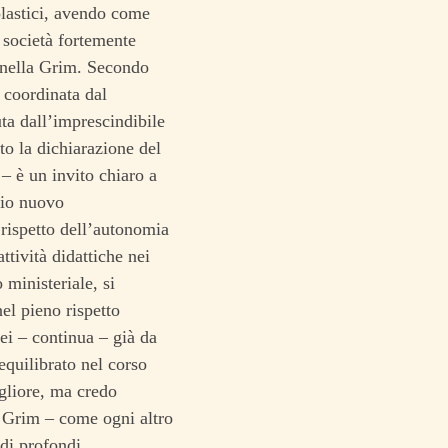
olastici, avendo come
a società fortemente
onella Grim.
Secondo
 coordinata dal
ta dall’imprescindibile
sto la dichiarazione del
 – è un invito chiaro a
cio nuovo
 rispetto dell’autonomia
ttività didattiche nei
ministeriale, si
el pieno rispetto
pei – continua – già da
 equilibrato nel corso
igliore, ma credo
a Grim – come ogni altro
 di profondi