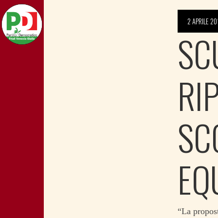
2 APRILE 20
SC
RI
SC
EQ
“La propost