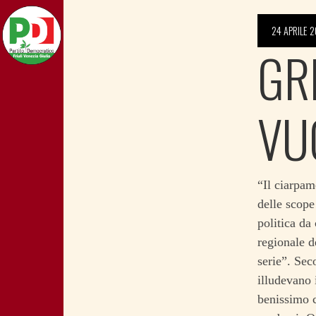
24 APRILE 2
GRI
VU
“Il ciarpame
delle scope
politica da
regionale d
serie”.
Seco
illudevano 
benissimo c