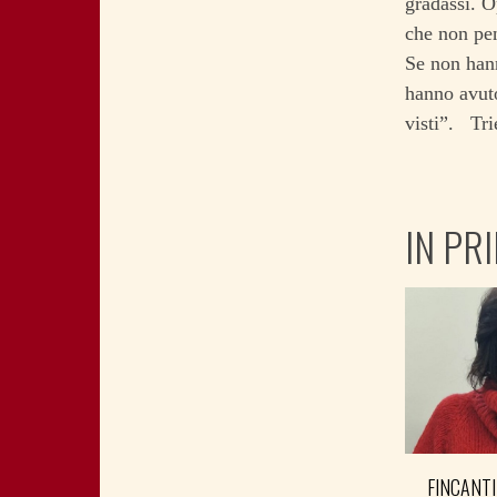
gradassi. O
che non pen
Se non hann
hanno avuto
visti”. Tr
IN PR
FINCANTI