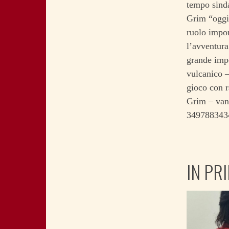
tempo sinda
Grim “oggi 
ruolo impor
l’avventura
grande impe
vulcanico –
gioco con r
Grim – vann
34978834
IN PR