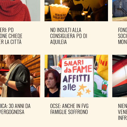
ERI: PD
NO INSULTI ALLA
FOND
ONE CHIEDE
CONSIGLIERA PD DI
SOCI
R LA CITTÀ
AQUILEIA
MON
CA: 30 ANNI DA
OCSE: ANCHE IN FVG
NIEN
VERGOGNOSA
FAMIGLIE SOFFRONO
VENE
INF