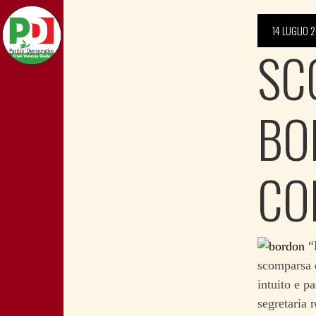
14 LUGLIO 
SC
BO
CO
“E
scomparsa d
intuito e p
segretaria 