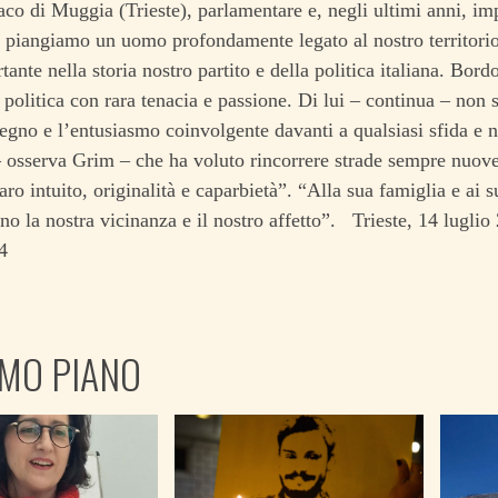
co di Muggia (Trieste), parlamentare e, negli ultimi anni, im
piangiamo un uomo profondamente legato al nostro territorio
tante nella storia nostro partito e della politica italiana. Bor
 politica con rara tenacia e passione. Di lui – continua – non s
gno e l’entusiasmo coinvolgente davanti a qualsiasi sfida e 
 osserva Grim – che ha voluto rincorrere strade sempre nuove
aro intuito, originalità e caparbietà”. “Alla sua famiglia e ai 
o la nostra vicinanza e il nostro affetto”. Trieste, 14 lugl
34
IMO PIANO