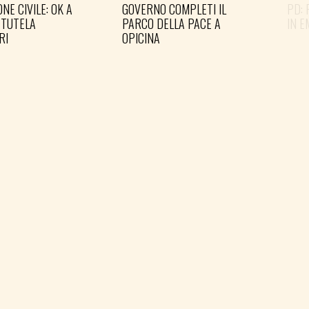
NE CIVILE: OK A
GOVERNO COMPLETI IL
PD: 
 TUTELA
PARCO DELLA PACE A
IN 
RI
OPICINA
IERE MESSAGGIO
E ETICO DI
P FVG