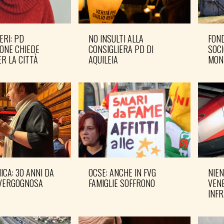
ERI: PD
NO INSULTI ALLA
FOND
ONE CHIEDE
CONSIGLIERA PD DI
SOCI
R LA CITTÀ
AQUILEIA
MON
CA: 30 ANNI DA
OCSE: ANCHE IN FVG
NIEN
VERGOGNOSA
FAMIGLIE SOFFRONO
VENE
INF