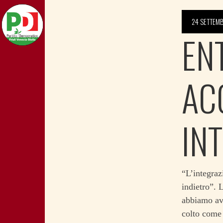
24 SETTEMB
ENT
AC
IN
“L’integrazi
indietro”. 
abbiamo av
colto come 