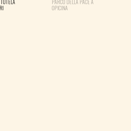
 TUTELA
PARCO DELLA PACE A
IN 
RI
OPICINA