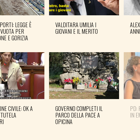
PORTI: LEGGE È
VALDITARA UMILIA I
ALE
 VUOTA PER
GIOVANI E IL MERITO
ANN
NE E GORIZIA
NE CIVILE: OK A
GOVERNO COMPLETI IL
PD: 
 TUTELA
PARCO DELLA PACE A
IN 
RI
OPICINA