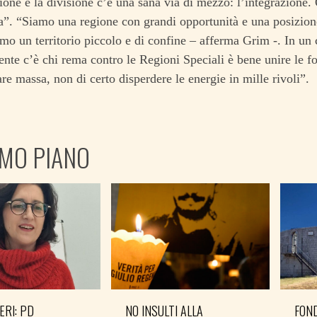
one e la divisione c’è una sana via di mezzo: l’integrazione. Q
a”. “Siamo una regione con grandi opportunità e una posizione
o un territorio piccolo e di confine – afferma Grim -. In un 
nte c’è chi rema contro le Regioni Speciali è bene unire le for
are massa, non di certo disperdere le energie in mille rivoli”.
IMO PIANO
ERI: PD
NO INSULTI ALLA
FOND