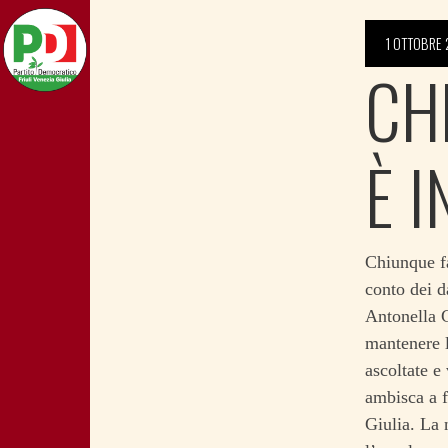
1 OTTOBRE 
CHI
È 
Chiunque fa
conto dei d
Antonella G
mantenere l
ascoltate e
ambisca a f
Giulia. La 