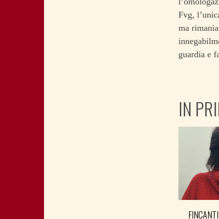
l’omologazi
Fvg, l’unic
ma rimaniam
innegabilme
guardia e f
IN PR
FINCANTI