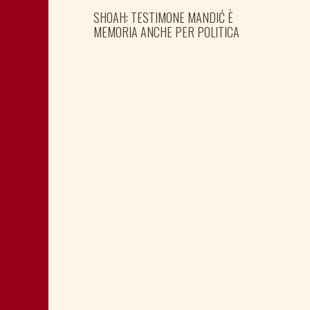
SHOAH: TESTIMONE MANDIĆ È
MEMORIA ANCHE PER POLITICA
MONTAGNA: FAVORIRE IL RILANCIO
ECONOMICO E SOCIALE