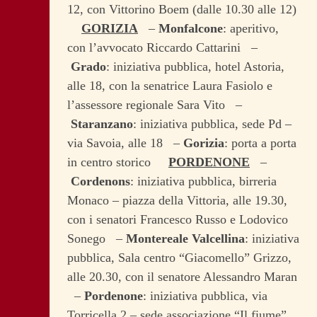
12, con Vittorino Boem (dalle 10.30 alle 12)
GORIZIA
–
Monfalcone
: aperitivo,
con l’avvocato Riccardo Cattarini –
Grado
: iniziativa pubblica, hotel Astoria,
alle 18, con la senatrice Laura Fasiolo e
l’assessore regionale Sara Vito –
Staranzano
: iniziativa pubblica, sede Pd –
via Savoia, alle 18 –
Gorizia
: porta a porta
in centro storico
PORDENONE
–
Cordenons
: iniziativa pubblica, birreria
Monaco – piazza della Vittoria, alle 19.30,
con i senatori Francesco Russo e Lodovico
Sonego –
Montereale Valcellina
: iniziativa
pubblica, Sala centro “Giacomello” Grizzo,
alle 20.30, con il senatore Alessandro Maran
–
Pordenone
: iniziativa pubblica, via
Torricella 2 – sede associazione “Il fiume”,