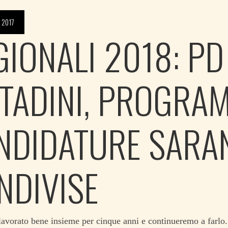
 2017
GIONALI 2018: PD
TTADINI, PROGRA
NDIDATURE SARA
NDIVISE
vorato bene insieme per cinque anni e continueremo a farlo.