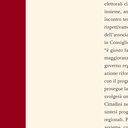
elettorali 
insieme, an
incontro te
rispettivam
dell’associ
in Consigli
“è giusto f
maggioranza
governo reg
azione rifo
con il pro
prosegue la
svolgerà un
Cittadini n
sintesi pro
regionali. 
assieme, co