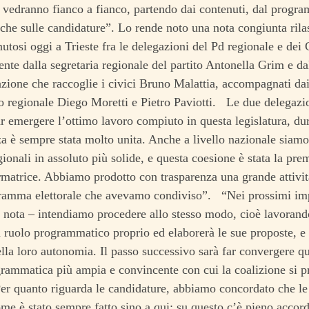
ci vedranno fianco a fianco, partendo dai contenuti, dal progr
che sulle candidature”. Lo rende noto una nota congiunta rilas
nutosi oggi a Trieste fra le delegazioni del Pd regionale e dei 
ente dalla segretaria regionale del partito Antonella Grim e da
azione che raccoglie i civici Bruno Malattia, accompagnati dai
o regionale Diego Moretti e Pietro Paviotti.
Le due delegazio
ar emergere l’ottimo lavoro compiuto in questa legislatura, dur
 è sempre stata molto unita. Anche a livello nazionale siamo st
ionali in assoluto più solide, e questa coesione è stata la pre
rmatrice. Abbiamo prodotto con trasparenza una grande attività
gramma elettorale che avevamo condiviso”. “Nei prossimi impe
 nota – intendiamo procedere allo stesso modo, cioè lavoran
 ruolo programmatico proprio ed elaborerà le sue proposte, e 
ella loro autonomia. Il passo successivo sarà far convergere q
grammatica più ampia e convincente con cui la coalizione si pr
Per quanto riguarda le candidature, abbiamo concordato che le 
me è stato sempre fatto sino a qui: su questo c’è pieno accor