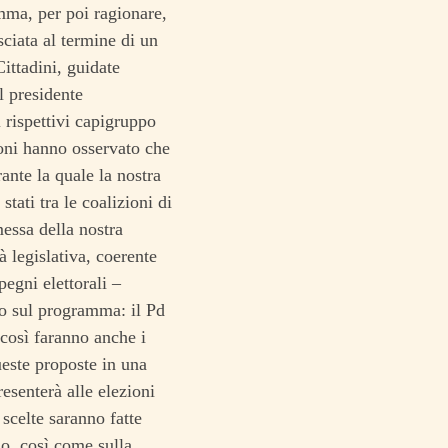
amma, per poi ragionare,
ciata al termine di un
Cittadini, guidate
l presidente
 rispettivi capigruppo
ni hanno osservato che
ante la quale la nostra
ati tra le coalizioni di
messa della nostra
 legislativa, coerente
gni elettorali –
do sul programma: il Pd
così faranno anche i
ueste proposte in una
esenterà alle elezioni
scelte saranno fatte
do, così come sulla