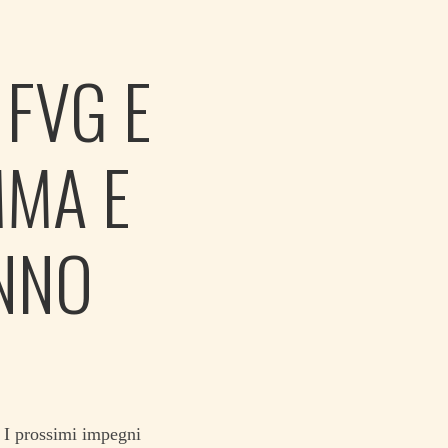
 FVG E
MMA E
NNO
 I prossimi impegni