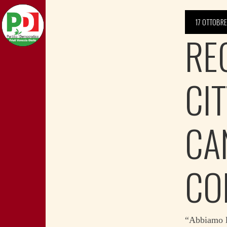
17 OTTOBRE
RE
CI
CA
CO
“Abbiamo la