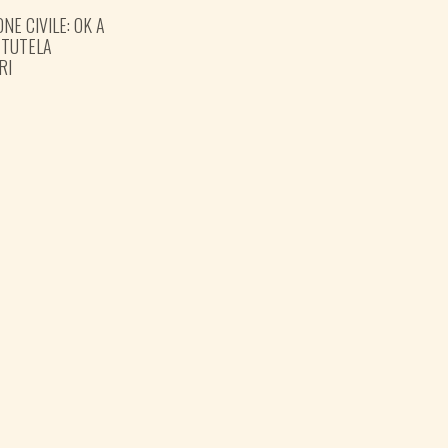
NE CIVILE: OK A
GOVERNO COMPLETI IL
 TUTELA
PARCO DELLA PACE A
RI
OPICINA