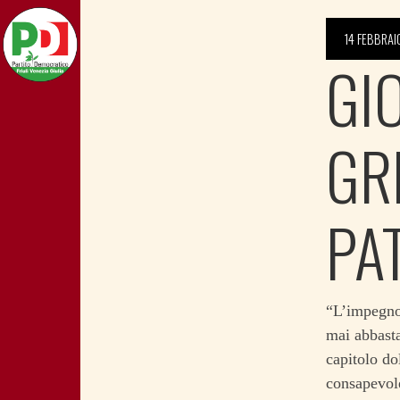
14 FEBBRAI
GI
GR
PA
“L’impegno 
mai abbasta
capitolo do
consapevole