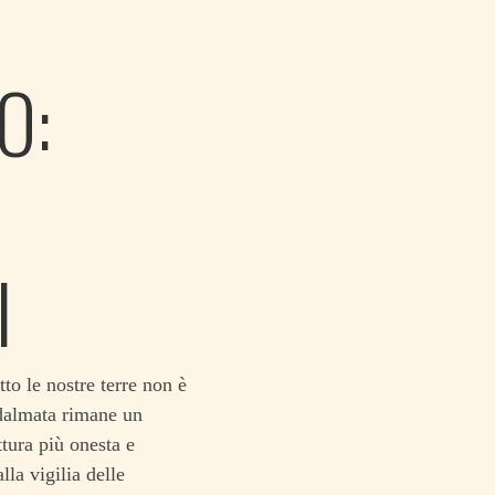
O:
I
to le nostre terre non è
 dalmata rimane un
ttura più onesta e
la vigilia delle