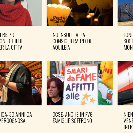
ERI: PD
NO INSULTI ALLA
FOND
ONE CHIEDE
CONSIGLIERA PD DI
SOCI
R LA CITTÀ
AQUILEIA
MON
CA: 30 ANNI DA
OCSE: ANCHE IN FVG
NIEN
VERGOGNOSA
FAMIGLIE SOFFRONO
VENE
INF