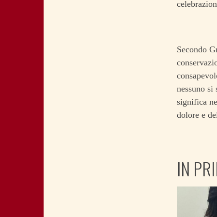
celebrazion
Secondo Gr
conservazi
consapevole
nessuno si 
significa n
dolore e del
IN PR