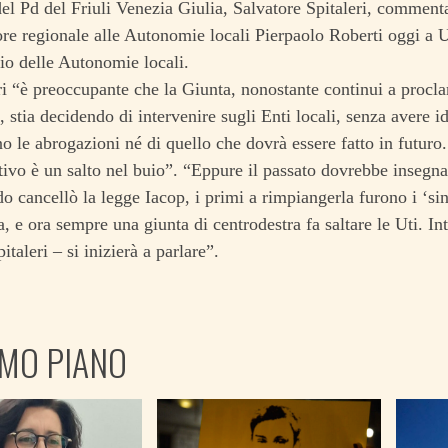
del Pd del Friuli Venezia Giulia, Salvatore Spitaleri, comment
ore regionale alle Autonomie locali Pierpaolo Roberti oggi a 
io delle Autonomie locali.
ri “è preoccupante che la Giunta, nonostante continui a procl
, stia decidendo di intervenire sugli Enti locali, senza avere 
o le abrogazioni né di quello che dovrà essere fatto in futuro.
ivo è un salto nel buio”. “Eppure il passato dovrebbe insegn
o cancellò la legge Iacop, i primi a rimpiangerla furono i ‘sind
a, e ora sempre una giunta di centrodestra fa saltare le Uti. Int
taleri – si inizierà a parlare”.
IMO PIANO