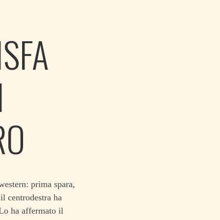
ISFA
I
RO
western: prima spara,
il centrodestra ha
Lo ha affermato il