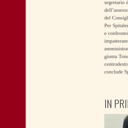
segretario 
dell’assess
del Consigl
Per Spitale
e confronto
impatterann
amministrat
giunta Tond
centrodestr
conclude Spi
IN PR