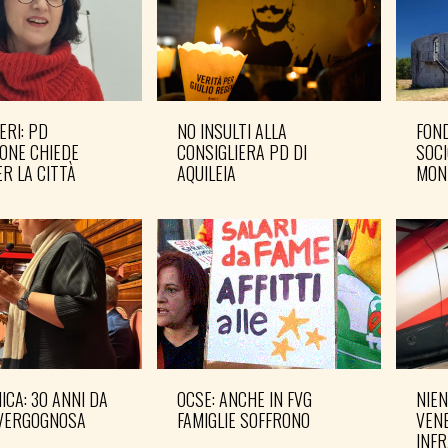
ERI: PD
NO INSULTI ALLA
FOND
ONE CHIEDE
CONSIGLIERA PD DI
SOCI
R LA CITTÀ
AQUILEIA
MON
CA: 30 ANNI DA
OCSE: ANCHE IN FVG
NIEN
VERGOGNOSA
FAMIGLIE SOFFRONO
VENE
INF