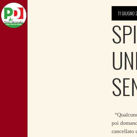
11 GIUGNO 
SPI
UN
SE
“Qualcuno 
poi domanda
cancellato 