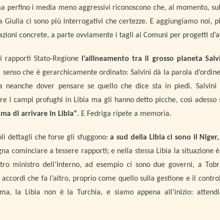
a perfino i media meno aggressivi riconoscono che, al momento, sull
ia Giulia ci sono più interrogativi che certezze. E aggiungiamo noi,
 azioni concrete, a parte ovviamente i tagli ai Comuni per progetti d’
i rapporti Stato-Regione
l’allineamento tra il grosso pianeta Salvi
l senso che è gerarchicamente ordinato: Salvini dà la parola d’ordin
a neanche dover pensare se quello che dice sta in piedi. Salvini
re i campi profughi in Libia ma gli hanno detto picche, così adesso 
ma di arrivare in Libia”
. E Fedriga ripete a memoria.
oli dettagli che forse gli sfuggono:
a sud della Libia ci sono il Niger,
na cominciare a tessere rapporti; e nella stessa Libia la situazione 
tro ministro dell’Interno, ad esempio ci sono due governi, a Tob
 accordi che fa l’altro, proprio come quello sulla gestione e il control
ma, la Libia non è la Turchia, e siamo appena all’inizio: attendi