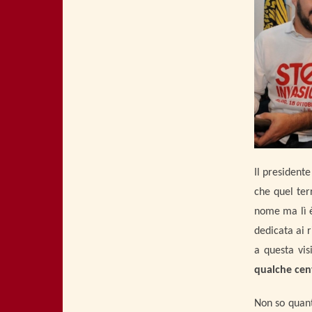
Il presidente
che quel ter
nome ma lì è
dedicata ai 
a questa vi
qualche cent
Non so quant