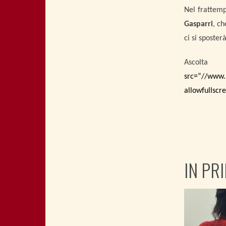
Nel frattemp
Gasparri
, ch
ci si sposter
Ascolta
src=”//www
allowfullscr
IN PR