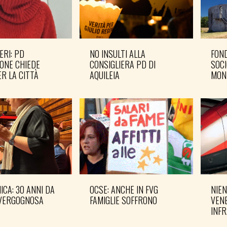
ERI: PD
NO INSULTI ALLA
FOND
ONE CHIEDE
CONSIGLIERA PD DI
SOCI
R LA CITTÀ
AQUILEIA
MON
CA: 30 ANNI DA
OCSE: ANCHE IN FVG
NIEN
VERGOGNOSA
FAMIGLIE SOFFRONO
VENE
INF