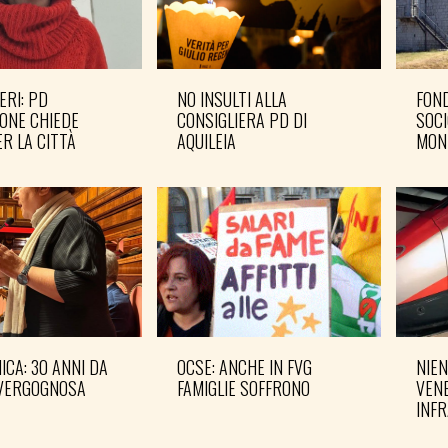
ERI: PD
NO INSULTI ALLA
FOND
ONE CHIEDE
CONSIGLIERA PD DI
SOCI
R LA CITTÀ
AQUILEIA
MON
CA: 30 ANNI DA
OCSE: ANCHE IN FVG
NIEN
VERGOGNOSA
FAMIGLIE SOFFRONO
VENE
INF