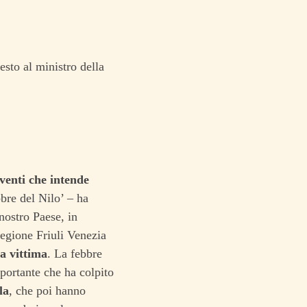
sto al ministro della
venti che intende
bbre del Nilo’ – ha
nostro Paese, in
 regione Friuli Venezia
za vittima
. La febbre
mportante che ha colpito
la
, che poi hanno