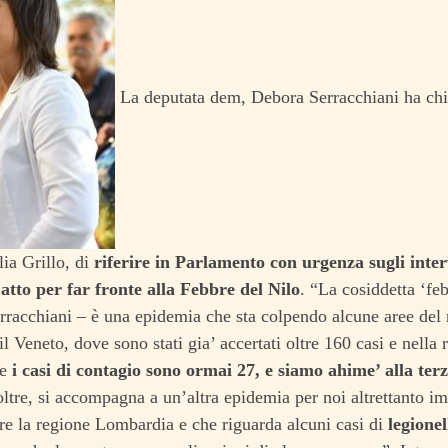
La deputata dem, Debora Serracchiani ha chie
ia Grillo, di
riferire in Parlamento con urgenza sugli inter
atto per far fronte alla Febbre del Nilo
. “La cosiddetta ‘fe
rracchiani – è una epidemia che sta colpendo alcune aree del 
il Veneto, dove sono stati gia’ accertati oltre 160 casi e nella
ve
i casi di contagio sono ormai 27, e siamo ahime’ alla ter
oltre, si accompagna a un’altra epidemia per noi altrettanto i
are la regione Lombardia e che riguarda alcuni casi di
legionel