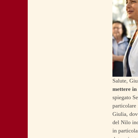
Salute, Giul
mettere in 
spiegato Se
particolare 
Giulia, do
del Nilo in
in particol