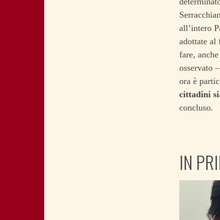
determinato
Serracchian
all’intero 
adottate al 
fare, anche
osservato –
ora è parti
cittadini 
concluso.
IN PR