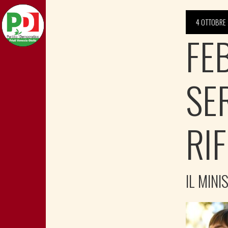
4 OTTOBRE 
FE
SE
RI
IL MINI