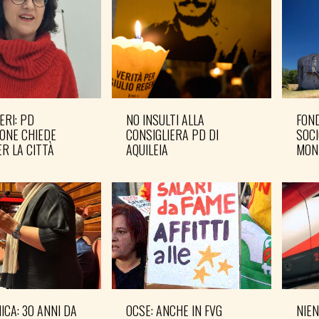
ERI: PD
NO INSULTI ALLA
FOND
ONE CHIEDE
CONSIGLIERA PD DI
SOCI
R LA CITTÀ
AQUILEIA
MON
CA: 30 ANNI DA
OCSE: ANCHE IN FVG
NIEN