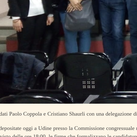
dati Paolo Coppola e Cristiano Shaurli con una delegazione 
depositate oggi a Udine presso la Commissione congressuale r
visto delle ore 18:00, le firme che formalizzano le candidatu