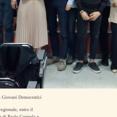
di Giovani Democratici
egionale, entro il
re di Paolo Coppola e