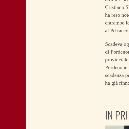
Cristiano S
ha reso noto
entrambe le
al Pd racco
Scadeva ogg
di Pordenon
provinciale
Pordenone 
scadenza pe
ha già rinn
IN PR