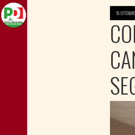
15 OTTOBRE
CO
CA
SE