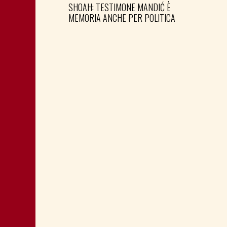
SHOAH: TESTIMONE MANDIĆ È
MEMORIA ANCHE PER POLITICA
MONTAGNA: FAVORIRE IL RILANCIO
ECONOMICO E SOCIALE