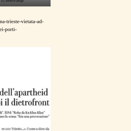
te/5138889/amp/
a-trieste-vietata-ad-
ei-porti-