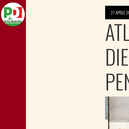
27 APRILE 2
AT
DI
PE