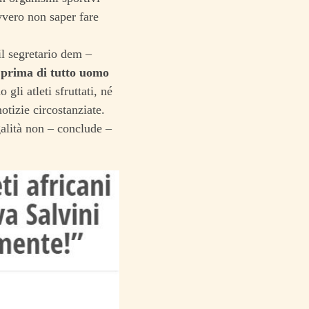
vvero non saper fare
il segretario dem –
e prima di tutto uomo
li atleti sfruttati, né
otizie circostanziate.
galità non – conclude –