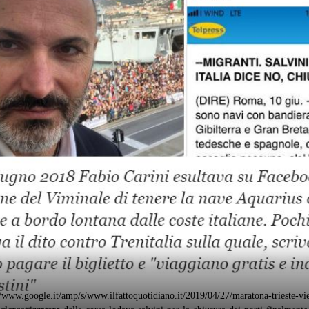
//www.google.it/amp/s/www.ilfattoquotidiano.it/2019/04/27/maratona-trieste-viet