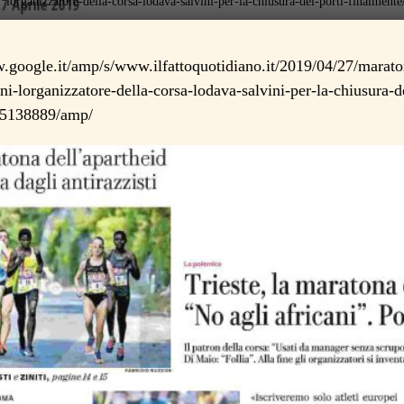
lorganizzatore-della-corsa-lodava-salvini-per-la-chiusura-dei-porti-finalmen
.google.it/amp/s/www.ilfattoquotidiano.it/2019/04/27/maraton
cani-lorganizzatore-della-corsa-lodava-salvini-per-la-chiusura-d
/5138889/amp/