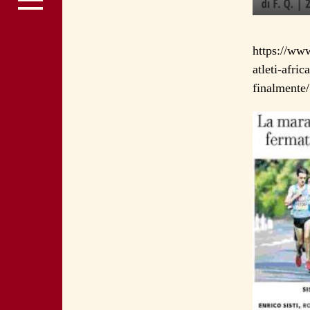
https://www
atleti-afri
finalmente