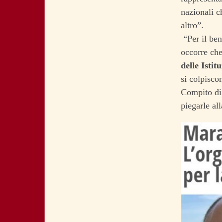
nazionali c
altro”.
“Per il ben
occorre ch
delle Istit
si colpisco
Compito di 
piegarle al