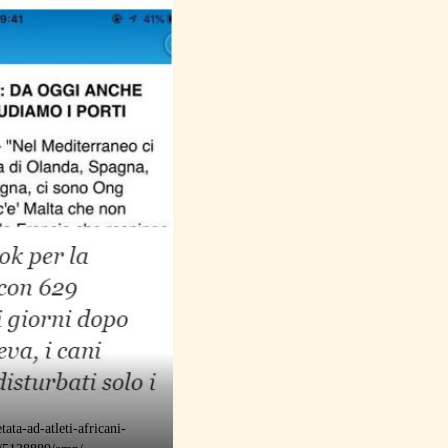
ata-ad-atleti-africani-