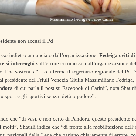
Massimiliano Fedriga e Fabio Carini
esidente non accusi il Pd
sso indietro annunciato dall’organizzazione,
Fedriga eviti di
e si interroghi
sull’errore commesso dall’organizzazione dell
 l’ha sostenuta”. Lo afferma il segretario regionale del Pd F
al presidente del Friuli Venezia Giulia Massimiliano Fedriga, 
andora
di cui parla il post su Facebook di Carini”, nota Shaurli
lo sport e gli sportivi senza pietà o pudore”.
ndo che “di vasi, e non certo di Pandora, questo presidente ne
i molti”, Shaurli indica che “di fronte alla mobilitazione dell
nti nazionali della Lega che parlano chiaramente di errore, co