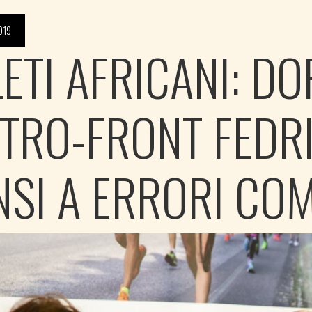
019
LETI AFRICANI: D
ETRO-FRONT FEDR
NSI A ERRORI CO