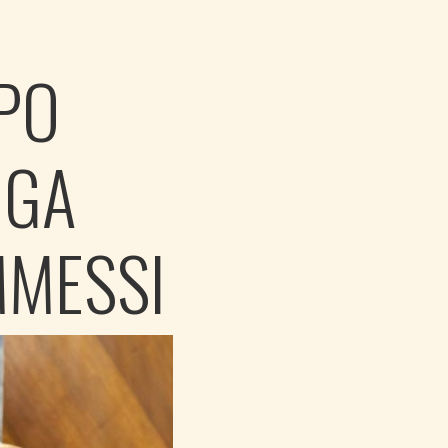
OPO
IGA
MMESSI