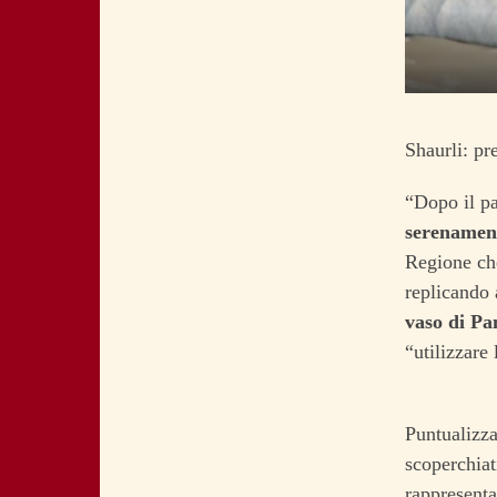
Shaurli: pr
“Dopo il pa
serenament
Regione che
replicando 
vaso di P
“utilizzare 
Puntualizza
scoperchiat
rappresenta