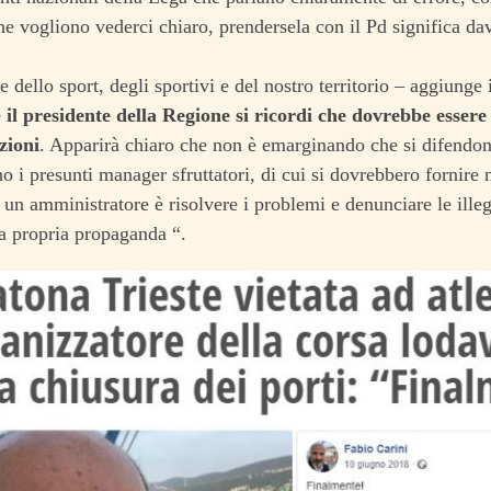
he vogliono vederci chiaro, prendersela con il Pd significa da
e dello sport, degli sportivi e del nostro territorio – aggiunge 
e
il presidente della Regione si ricordi che dovrebbe esser
uzioni
. Apparirà chiaro che non è emarginando che si difendono g
no i presunti manager sfruttatori, di cui si dovrebbero fornire n
un amministratore è risolvere i problemi e denunciare le ille
la propria propaganda “.