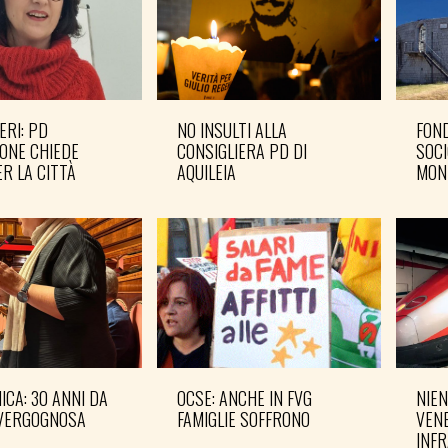
ERI: PD
NO INSULTI ALLA
FOND
ONE CHIEDE
CONSIGLIERA PD DI
SOCI
R LA CITTÀ
AQUILEIA
MON
CA: 30 ANNI DA
OCSE: ANCHE IN FVG
NIEN
VERGOGNOSA
FAMIGLIE SOFFRONO
VENE
INF