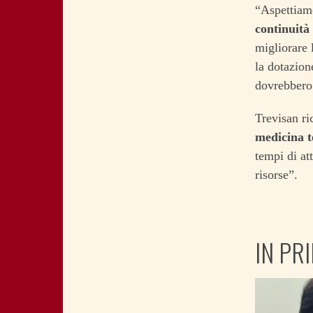
“Aspettiam
continuità
migliorare 
la dotazion
dovrebbero 
Trevisan ri
medicina t
tempi di at
risorse”.
IN PR