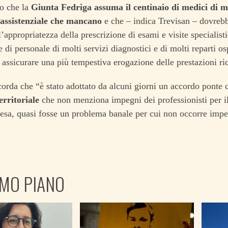
o che la
Giunta Fedriga assuma il centinaio di medici di m
 assistenziale che mancano
e che – indica Trevisan – dovrebb
l’appropriatezza della prescrizione di esami e visite specialist
e di personale di molti servizi diagnostici e di molti reparti os
assicurare una più tempestiva erogazione delle prestazioni ric
corda che “è stato adottato da alcuni giorni un accordo ponte 
erritoriale
che non menziona impegni dei professionisti per i
tesa, quasi fosse un problema banale per cui non occorre imp
IMO PIANO