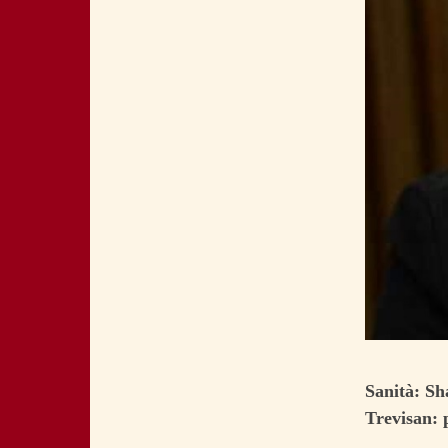
Sanità: Sh
Trevisan: 