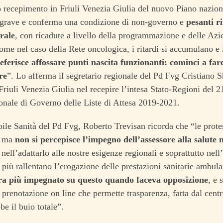
 recepimento in Friuli Venezia Giulia del nuovo Piano nazional
è grave e conferma una condizione di non-governo e
pesanti ri
trale
, con ricadute a livello della programmazione e delle Azie
Come nel caso della Rete oncologica, i ritardi si accumulano e
ferisce affossare punti nascita funzionanti: cominci a fare
re
”. Lo afferma il segretario regionale del Pd Fvg Cristiano 
 Friuli Venezia Giulia nel recepire l’intesa Stato-Regioni del 
nale di Governo delle Liste di Attesa 2019-2021.
bile Sanità del Pd Fvg, Roberto Trevisan ricorda che “le protes
, ma
non si percepisce l’impegno dell’assessore alla salute n
 nell’adattarlo alle nostre esigenze regionali e soprattutto nell
più rallentano l’erogazione delle prestazioni sanitarie ambulato
ra più impegnato su questo quando faceva opposizione
, e 
 prenotazione on line che permette trasparenza, fatta dal centro
be il buio totale”.