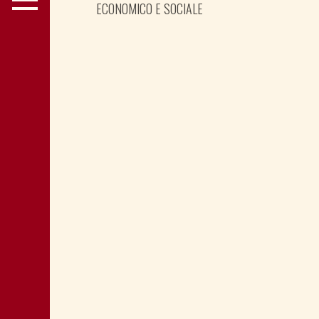
ECONOMICO E SOCIALE
LA “CATTIVA POLITICA” NEL PORTO DI
TRIESTE