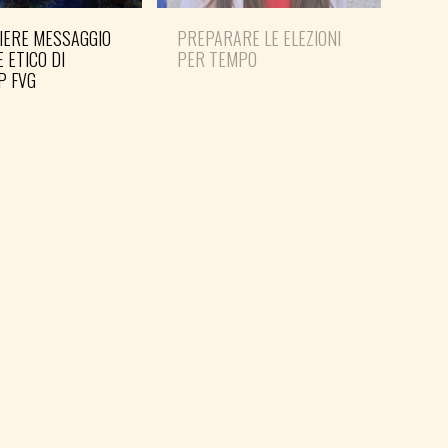
IERE MESSAGGIO
PREPARARE LE ELEZIONI
SHO
E ETICO DI
PER TEMPO
MAN
P FVG
PER 