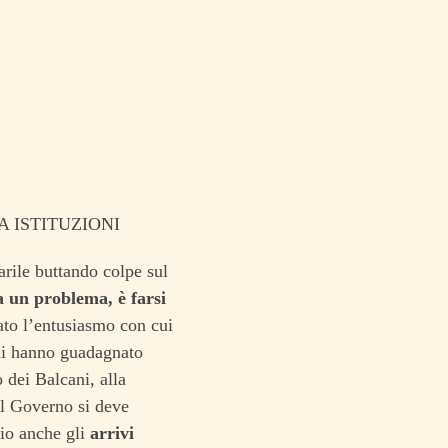
 ISTITUZIONI
arile buttando colpe sul
a un problema, è farsi
ato l’entusiasmo con cui
cui hanno guadagnato
 dei Balcani, alla
 Al Governo si deve
pio anche gli
arrivi