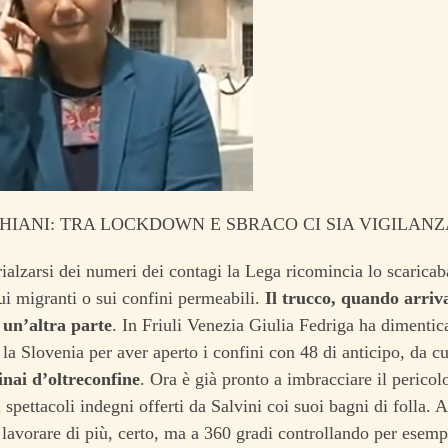
IANI: TRA LOCKDOWN E SBRACO CI SIA VIGILANZA
ialzarsi dei numeri dei contagi la Lega ricomincia lo scaricab
i migranti o sui confini permeabili.
Il trucco, quando arriv
 un’altra parte
. In Friuli Venezia Giulia Fedriga ha dimentic
 la Slovenia per aver aperto i confini con 48 di anticipo, da 
inai d’oltreconfine
. Ora è già pronto a imbracciare il pericolo
i spettacoli indegni offerti da Salvini coi suoi bagni di folla.
 lavorare di più, certo, ma a 360 gradi controllando per esem