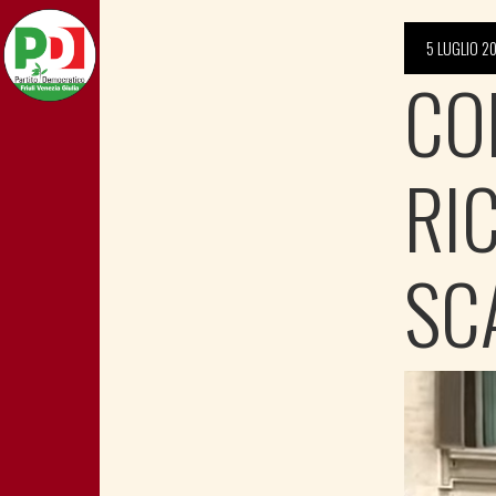
5 LUGLIO 2
CO
RI
SC