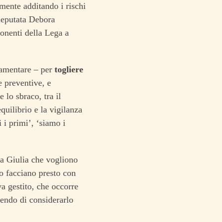
mente additando i rischi
deputata Debora
ponenti della Lega a
lamentare – per
togliere
 preventive, e
 lo sbraco, tra il
quilibrio e la vigilanza
i i primi’, ‘siamo i
a Giulia che vogliono
lo facciano presto con
va gestito, che occorre
tendo di considerarlo