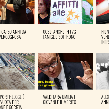
CA: 30 ANNI DA
OCSE: ANCHE IN FVG
NIEN
VERGOGNOSA
FAMIGLIE SOFFRONO
VENE
INF
PORTI: LEGGE È
VALDITARA UMILIA I
ALE
 VUOTA PER
GIOVANI E IL MERITO
ANN
NE E GORIZIA