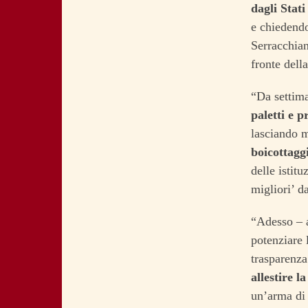
dagli Stati
e chiedend
Serracchian
fronte dell
“Da settima
paletti e p
lasciando m
boicottagg
delle istitu
migliori’ d
“Adesso – a
potenziare 
trasparenza
allestire l
un’arma di