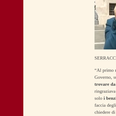
SERRACCH
“Al primo r
Governo, su
trovare da
ringraziava
solo
i benz
faccia degl
chiedere di