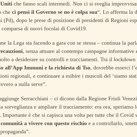
 Uniti
che fanno scali intermedi. Non ci si sveglia improvvisa
o che
ci pensi il Governo se no è colpa sua
“. Lo afferma la 
i (Pd), dopo le prese di posizione di presidenti di Regioni es
a comparsa di nuovi focolai di Covid19.
ne la Lega sta facendo a gara con se stessa – continua la par
recauzioni
, senza attuare al contempo campagne informative e
olto a desiderare su controlli e tracciamenti. Tra il lockdown e
io all’App Immuni e la richiesta di Tso
, dovrebbe esserci l’e
zioni regionali, e continuare a esibire i muscoli del ‘siamo stat
avvero a nulla serve”.
ggiunge Serracchiani – ci dicono dalla Regione Friuli Venezi
la sorveglianza e ampliare il tracciamento: era ora, speriamo 
. Importante è che si capisca una volta per tutte che il Covid 
a comunità a vivere con questo rischio
e a controllarlo, smet
 propaganda”.