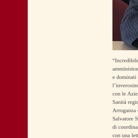
“Incredibil
amministrat
e dominati 
l’inverosim
con le Azien
Sanità regi
Arroganza e
Salvatore S
di coordina
con una let