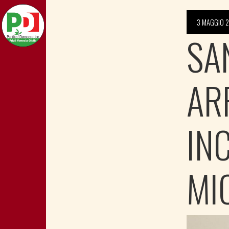
3 MAGGIO 
SAN
AR
IN
MI