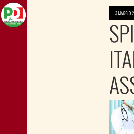
3 MAGGIO 
SP
IT
AS