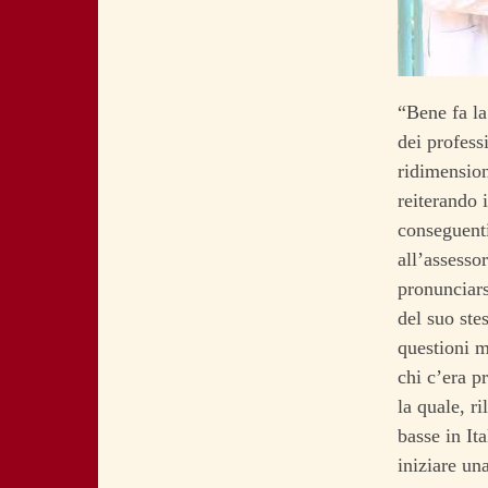
“Bene fa la
dei professi
ridimension
reiterando 
conseguenti
all’assesso
pronunciars
del suo ste
questioni m
chi c’era p
la quale, r
basse in It
iniziare un