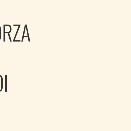
ORZA
I