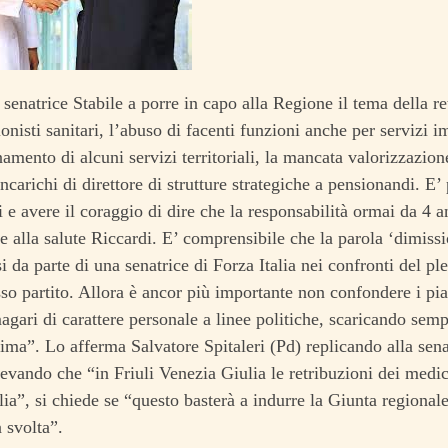
 senatrice Stabile a porre in capo alla Regione il tema della r
onisti sanitari, l’abuso di facenti funzioni anche per servizi im
amento di alcuni servizi territoriali, la mancata valorizzazion
incarichi di direttore di strutture strategiche a pensionandi. E’
 e avere il coraggio di dire che la responsabilità ormai da 4 a
re alla salute Riccardi. E’ comprensibile che la parola ‘dimissio
i da parte di una senatrice di Forza Italia nei confronti del pl
sso partito. Allora è ancor più importante non confondere i pi
agari di carattere personale a linee politiche, scaricando semp
rima”. Lo afferma Salvatore Spitaleri (Pd) replicando alla sena
ilevando che “in Friuli Venezia Giulia le retribuzioni dei medi
alia”, si chiede se “questo basterà a indurre la Giunta regionale
a svolta”.