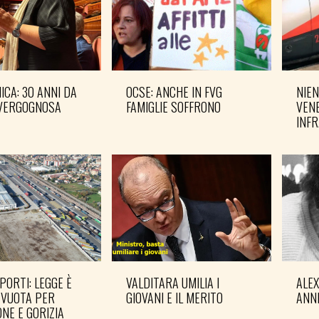
CA: 30 ANNI DA
OCSE: ANCHE IN FVG
NIEN
VERGOGNOSA
FAMIGLIE SOFFRONO
VENE
INF
PORTI: LEGGE È
VALDITARA UMILIA I
ALE
 VUOTA PER
GIOVANI E IL MERITO
ANN
NE E GORIZIA