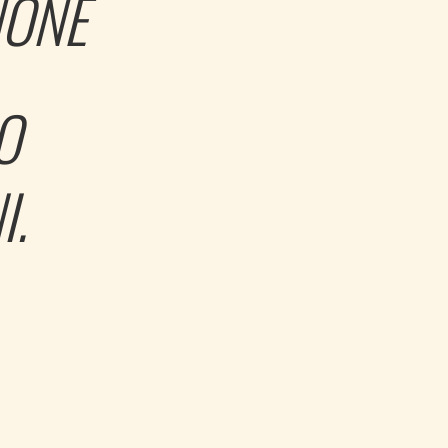
NONE
O
I.