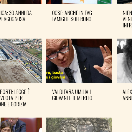
CA: 30 ANNI DA
OCSE: ANCHE IN FVG
NIEN
VERGOGNOSA
FAMIGLIE SOFFRONO
VENE
INF
PORTI: LEGGE È
VALDITARA UMILIA I
ALE
 VUOTA PER
GIOVANI E IL MERITO
ANN
NE E GORIZIA