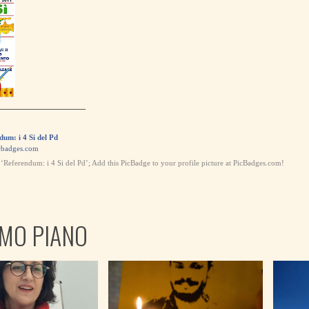
———————–
dum: i 4 Si del Pd
badges.com
‘Referendum: i 4 Si del Pd’; Add this PicBadge to your profile picture at PicBadges.com!
IMO PIANO