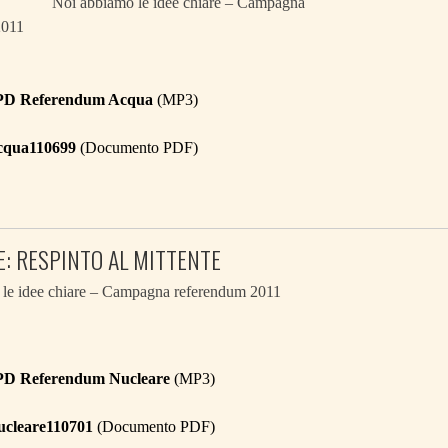
Noi abbiamo le idee chiare – Campagna
2011
 PD Referendum Acqua
(MP3)
acqua110699
(Documento PDF)
: RESPINTO AL MITTENTE
le idee chiare – Campagna referendum 2011
 PD Referendum Nucleare
(MP3)
ucleare110701
(Documento PDF)