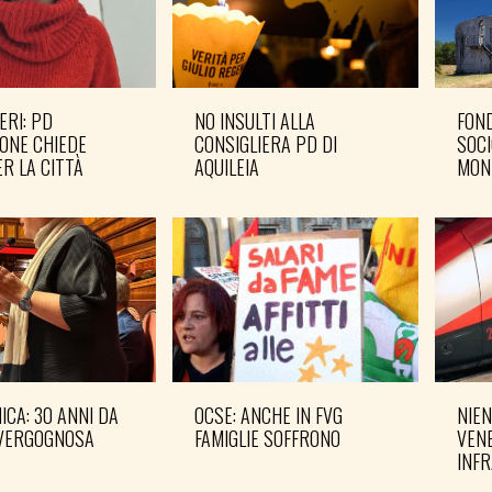
ERI: PD
NO INSULTI ALLA
FOND
ONE CHIEDE
CONSIGLIERA PD DI
SOCI
R LA CITTÀ
AQUILEIA
MON
CA: 30 ANNI DA
OCSE: ANCHE IN FVG
NIEN
VERGOGNOSA
FAMIGLIE SOFFRONO
VENE
INF