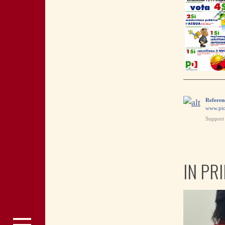
————
Referen
www.pic
Support 
IN PR