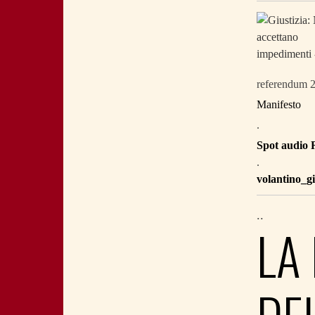
referendum 
Manifesto
.
Spot audio 
.
volantino_gi
..
LA