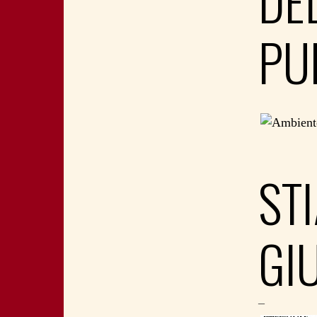
DE
PU
ST
GI
–