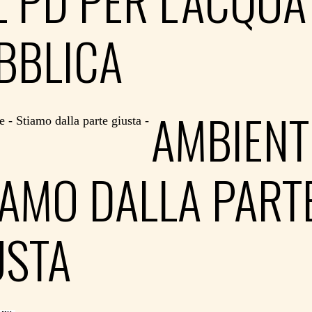
L PD PER L’ACQUA
BBLICA
AMBIENT
IAMO DALLA PART
USTA