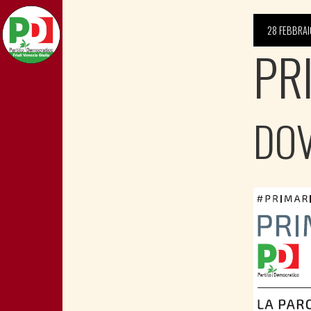
28 FEBBRAI
PR
DOV