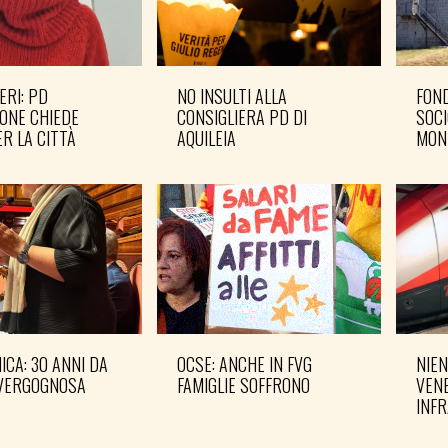
ERI: PD
NO INSULTI ALLA
FOND
ONE CHIEDE
CONSIGLIERA PD DI
SOCI
R LA CITTÀ
AQUILEIA
MON
CA: 30 ANNI DA
OCSE: ANCHE IN FVG
NIEN
VERGOGNOSA
FAMIGLIE SOFFRONO
VENE
INF