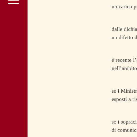
un carico p
dalle dichi
un difetto 
è recente l
nell’ambito
se i Minist
esposti a ri
se i sopraci
di comunica