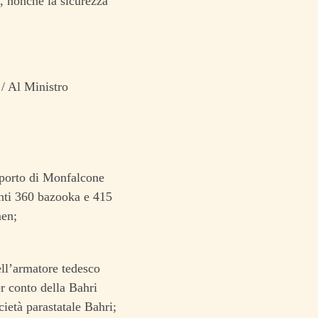
ti, nonché la sicurezza
 / Al Ministro
l porto di Monfalcone
enti 360 bazooka e 415
men;
ell’armatore tedesco
r conto della Bahri
cietà parastatale Bahri;