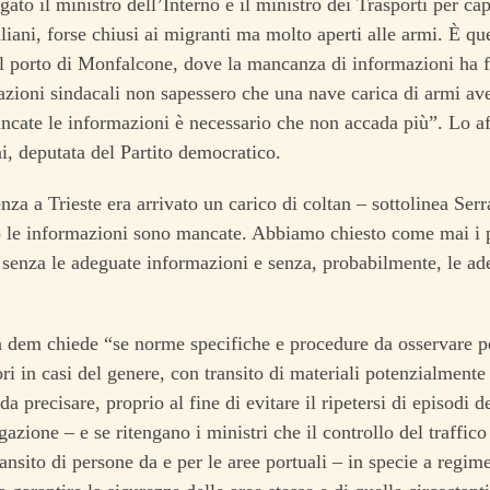
gato il ministro dell’Interno e il ministro dei Trasporti per ca
taliani, forse chiusi ai migranti ma molto aperti alle armi. È q
 porto di Monfalcone, dove la mancanza di informazioni ha fat
azioni sindacali non sapessero che una nave carica di armi ave
ncate le informazioni è necessario che non accada più”. Lo 
i, deputata del Partito democratico.
nza a Trieste era arrivato un carico di coltan – sottolinea Serr
 le informazioni sono mancate. Abbiamo chiesto come mai i po
 senza le adeguate informazioni e senza, probabilmente, le ad
 dem chiede “se norme specifiche e procedure da osservare pe
ori in casi del genere, con transito di materiali potenzialmente
a precisare, proprio al fine di evitare il ripetersi di episodi d
gazione – e se ritengano i ministri che il controllo del traffico
ansito di persone da e per le aree portuali – in specie a regime