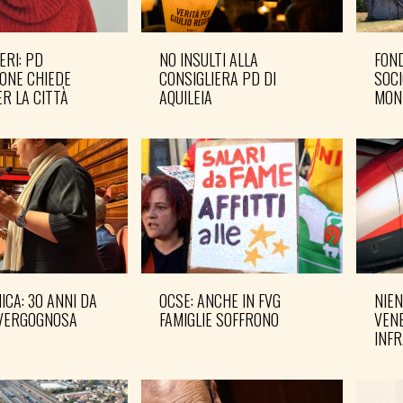
ERI: PD
NO INSULTI ALLA
FOND
ONE CHIEDE
CONSIGLIERA PD DI
SOCI
R LA CITTÀ
AQUILEIA
MON
CA: 30 ANNI DA
OCSE: ANCHE IN FVG
NIEN
VERGOGNOSA
FAMIGLIE SOFFRONO
VENE
INF