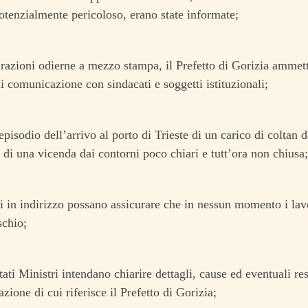
otenzialmente pericoloso, erano state informate;
arazioni odierne a mezzo stampa, il Prefetto di Gorizia ammett
di comunicazione con sindacati e soggetti istituzionali;
’episodio dell’arrivo al porto di Trieste di un carico di coltan 
 di una vicenda dai contorni poco chiari e tutt’ora non chiusa;
ri in indirizzo possano assicurare che in nessun momento i lavo
schio;
tati Ministri intendano chiarire dettagli, cause ed eventuali re
zione di cui riferisce il Prefetto di Gorizia;