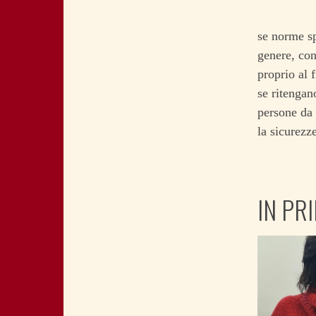
se norme sp
genere, con
proprio al f
se ritengano
persone da 
la sicurezz
IN PR