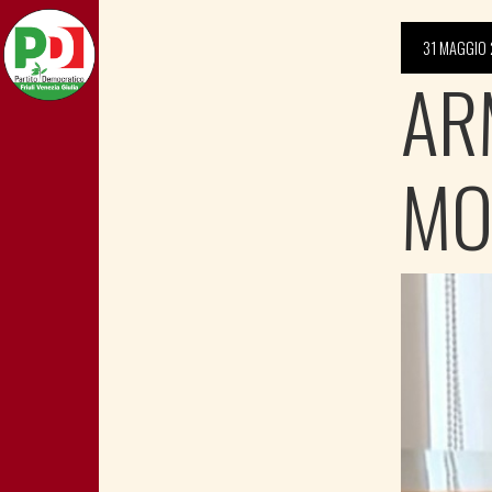
31 MAGGIO 
AR
MO