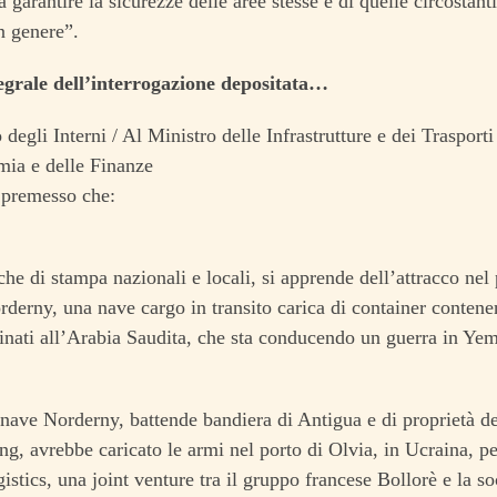
a garantire la sicurezze delle aree stesse e di quelle circostan
n genere”.
ntegrale dell’interrogazione depositata…
 degli Interni / Al Ministro delle Infrastrutture e dei Trasporti
mia e delle Finanze
 premesso che:
che di stampa nazionali e locali, si apprende dell’attracco ne
derny, una nave cargo in transito carica di container conten
tinati all’Arabia Saudita, che sta conducendo un guerra in Ye
 nave Norderny, battende bandiera di Antigua e di proprietà d
g, avrebbe caricato le armi nel porto di Olvia, in Ucraina, pe
istics, una joint venture tra il gruppo francese Bollorè e la so