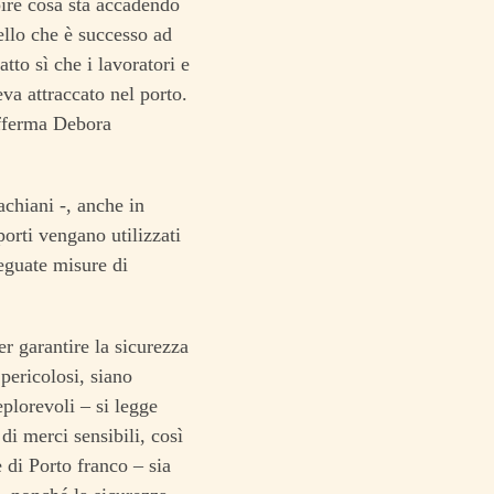
pire cosa sta accadendo
uello che è successo ad
to sì che i lavoratori e
va attraccato nel porto.
afferma Debora
achiani -, anche in
rti vengano utilizzati
eguate misure di
r garantire la sicurezza
 pericolosi, siano
eplorevoli – si legge
 di merci sensibili, così
 di Porto franco – sia