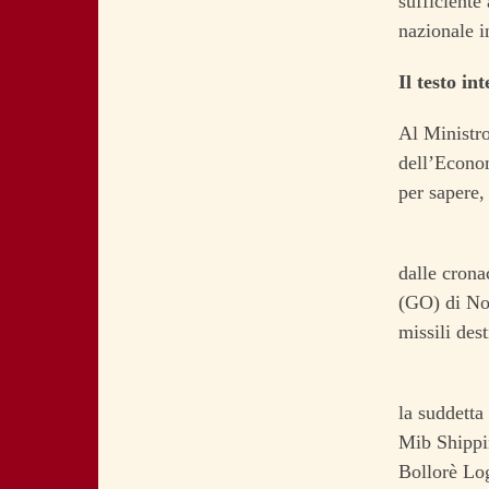
sufficiente 
nazionale i
Il testo i
Al Ministro
dell’Econo
per sapere,
dalle crona
(GO) di Nor
missili des
la suddetta
Mib Shippin
Bollorè Log