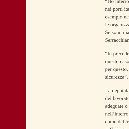
“Ho interro
nei porti i
esempio nel
le organizz
Se sono ma
Serracchian
“In precede
questo caso
per questo,
sicurezza”.
La deputata
dei lavorat
adeguate o d
nell’interro
come del tr