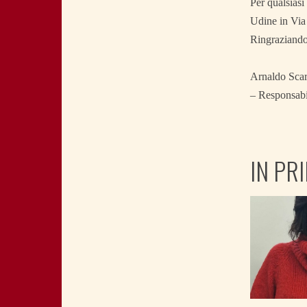
Per qualsiasi
Udine in Via
Ringraziando
Arnaldo Scara
– Responsabi
IN PR