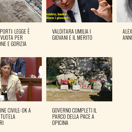
PORTI: LEGGE È
VALDITARA UMILIA I
ALE
 VUOTA PER
GIOVANI E IL MERITO
ANN
NE E GORIZIA
NE CIVILE: OK A
GOVERNO COMPLETI IL
PD: 
 TUTELA
PARCO DELLA PACE A
IN 
RI
OPICINA