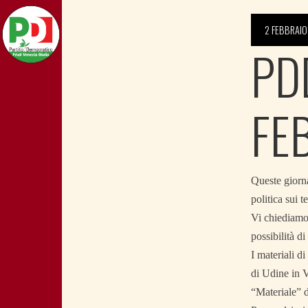
2 FEBBRAIO
PD
FE
Queste giorna
politica sui t
Vi chiediamo,
possibilità d
I materiali d
di Udine in V
“Materiale” d