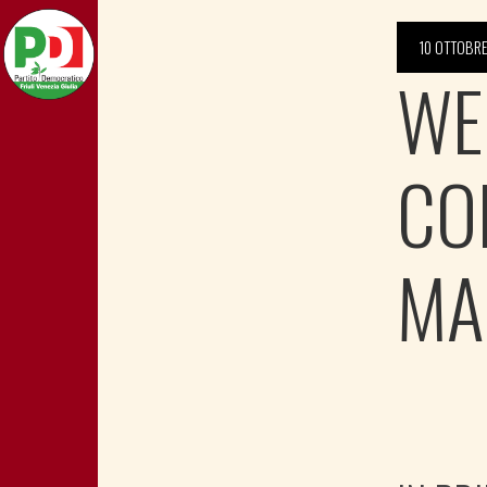
10 OTTOBR
WEL
CO
MA